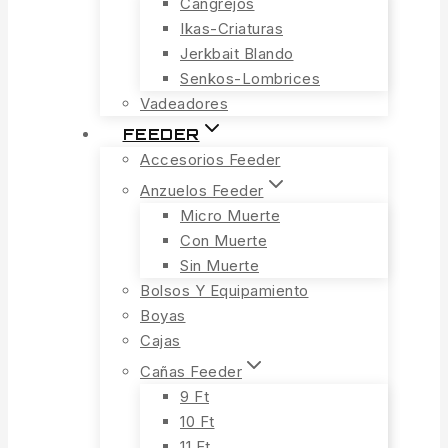
Cangrejos
Ikas-Criaturas
Jerkbait Blando
Senkos-Lombrices
Vadeadores
FEEDER
Accesorios Feeder
Anzuelos Feeder
Micro Muerte
Con Muerte
Sin Muerte
Bolsos Y Equipamiento
Boyas
Cajas
Cañas Feeder
9 Ft
10 Ft
11 Ft