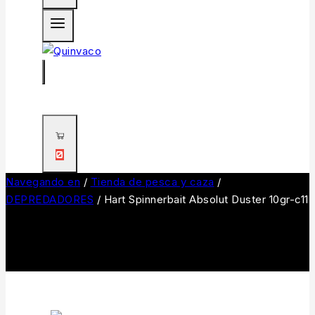
0
Navegando en
/
Tienda de pesca y caza
/
DEPREDADORES
/
Hart Spinnerbait Absolut Duster 10gr-c11