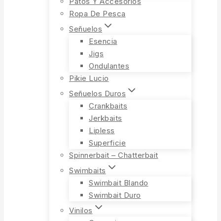
Patos Y Accesorios
Ropa De Pesca
Señuelos
Esencia
Jigs
Ondulantes
Pikie Lucio
Señuelos Duros
Crankbaits
Jerkbaits
Lipless
Superficie
Spinnerbait – Chatterbait
Swimbaits
Swimbait Blando
Swimbait Duro
Vinilos