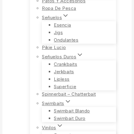
Patos Y Accesorios
Ropa De Pesca
Señuelos
Esencia
Jigs
Ondulantes
Pikie Lucio
Señuelos Duros
Crankbaits
Jerkbaits
Lipless
Superficie
Spinnerbait – Chatterbait
Swimbaits
Swimbait Blando
Swimbait Duro
Vinilos