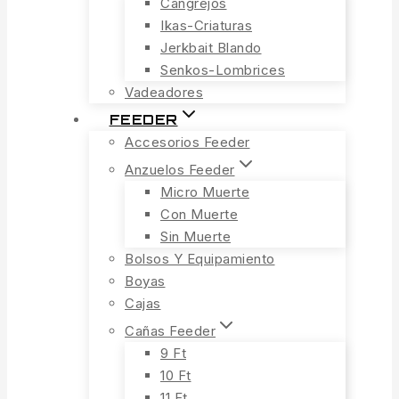
Cangrejos
Ikas-Criaturas
Jerkbait Blando
Senkos-Lombrices
Vadeadores
FEEDER
Accesorios Feeder
Anzuelos Feeder
Micro Muerte
Con Muerte
Sin Muerte
Bolsos Y Equipamiento
Boyas
Cajas
Cañas Feeder
9 Ft
10 Ft
11 Ft