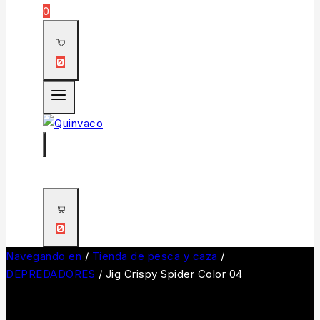
0
0
0
Navegando en
/
Tienda de pesca y caza
/
DEPREDADORES
/
Jig Crispy Spider Color 04