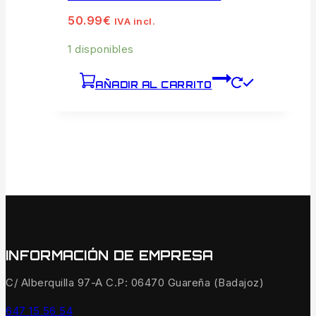
50.99
€
IVA incl.
1 disponibles
AÑADIR AL CARRITO
INFORMACIÓN DE EMPRESA
C/ Alberquilla 97-A C.P: 06470 Guareña (Badajoz)
647 15 56 54