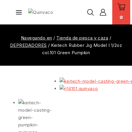
0
Navegando en
/
Tienda de pesca y caza
/
DEPREDADORES
/
Keitech Rubber Jig Model I 1/2oz
col.101 Green Pumpkin