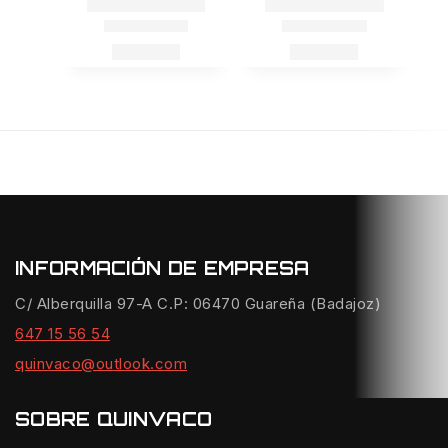
INFORMACIÓN DE EMPRESA
C/ Alberquilla 97-A C.P: 06470 Guareña (Badajoz)
647 15 56 54
quinvaco@outlook.com
SOBRE QUINVACO