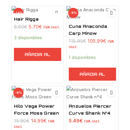
-14%
-9%
Hair Rigga
6.60
€
5.70
€
Cuna Anaconda
IVA incl.
Carp Minow
3 disponibles
115.95
€
105.99
€
IVA
incl.
AÑADIR AL
1 disponibles
CARRITO
AÑADIR AL
CARRITO
-6%
Hilo Vega Power
Anzuelos Piercer
Force Moss Green
Curve Shank Nº4
15.90
€
14.99
€
5.49
€
IVA
IVA incl.
incl.