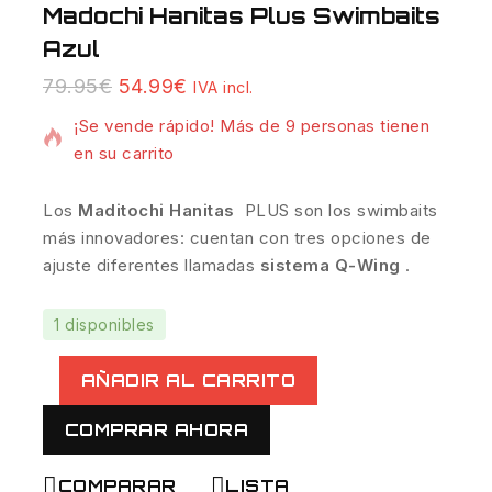
Madochi Hanitas Plus Swimbaits
Azul
6 productos vendidos en las últimas 19 horas
79.95
€
54.99
€
IVA incl.
¡Se vende rápido! Más de 9 personas tienen
en su carrito
Los
Maditochi Hanitas
PLUS son los swimbaits
más innovadores: cuentan con tres opciones de
ajuste diferentes llamadas
sistema Q-Wing
.
1 disponibles
AÑADIR AL CARRITO
COMPRAR AHORA
COMPARAR
LISTA