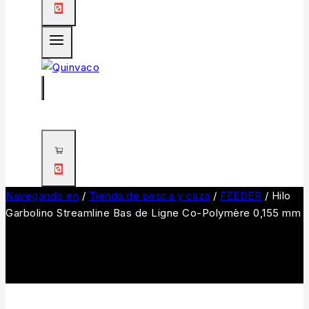
0
0
Navegando en
/
Tienda de pesca y caza
/
FEEDER
/
Hilo
Garbolino Streamline Bas de Ligne Co-Polymère 0,155 mm