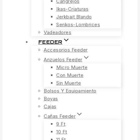
Cangrejos
Ikas-Criaturas
Jerkbait Blando
Senkos-Lombrices
Vadeadores
FEEDER
Accesorios Feeder
Anzuelos Feeder
Micro Muerte
Con Muerte
Sin Muerte
Bolsos Y Equipamiento
Boyas
Cajas
Cañas Feeder
9 Ft
10 Ft
11 Ft