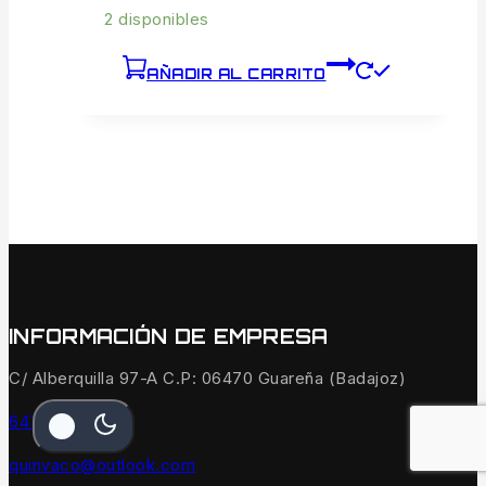
2 disponibles
AÑADIR AL CARRITO
INFORMACIÓN DE EMPRESA
C/ Alberquilla 97-A C.P: 06470 Guareña (Badajoz)
647 15 56 54
quinvaco@outlook.com