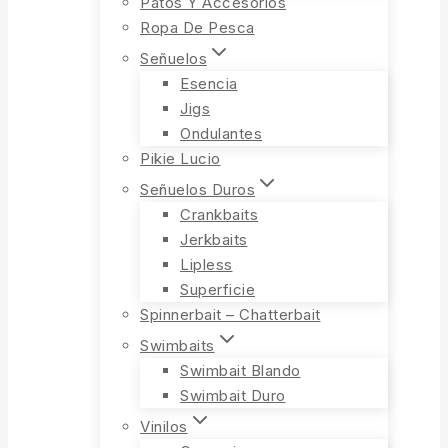
Patos Y Accesorios
Ropa De Pesca
Señuelos
Esencia
Jigs
Ondulantes
Pikie Lucio
Señuelos Duros
Crankbaits
Jerkbaits
Lipless
Superficie
Spinnerbait – Chatterbait
Swimbaits
Swimbait Blando
Swimbait Duro
Vinilos