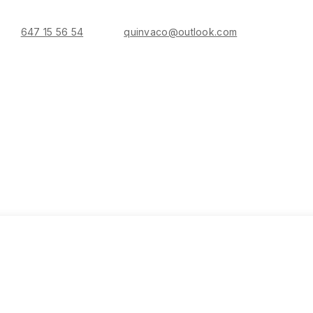
647 15 56 54
quinvaco@outlook.com