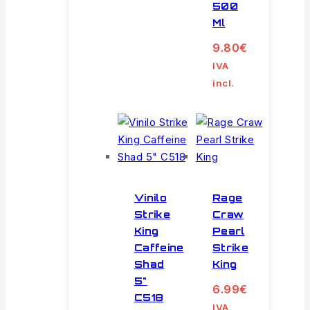
500
Ml
9.80
€
IVA
incl.
Vinilo
Rage
Strike
Craw
King
Pearl
Caffeine
Strike
Shad
King
5"
6.99
€
C518
IVA