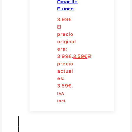
Amarillo
Fluoro
3.99
€
El
precio
original
era:
3.99€.
3.59
€
El
precio
actual
es:
3.59€.
IVA
incl.