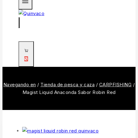
0
Navegando en
/
Tienda de pesca y caza
/
CARPFISHING
/
Magist Liquid Anaconda Sabor Robin Red