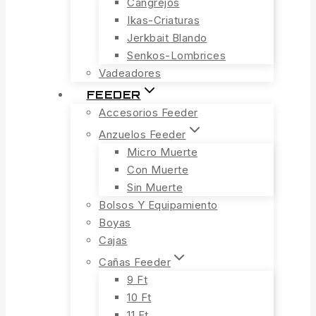
Cangrejos
Ikas-Criaturas
Jerkbait Blando
Senkos-Lombrices
Vadeadores
FEEDER
Accesorios Feeder
Anzuelos Feeder
Micro Muerte
Con Muerte
Sin Muerte
Bolsos Y Equipamiento
Boyas
Cajas
Cañas Feeder
9 Ft
10 Ft
11 Ft