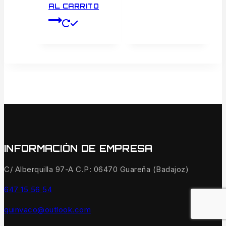
AL CARRITO
INFORMACIÓN DE EMPRESA
C/ Alberquilla 97-A C.P: 06470 Guareña (Badajoz)
647 15 56 54
quinvaco@outlook.com