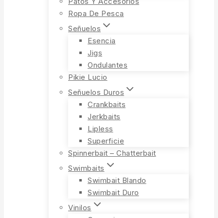
Patos Y Accesorios
Ropa De Pesca
Señuelos
Esencia
Jigs
Ondulantes
Pikie Lucio
Señuelos Duros
Crankbaits
Jerkbaits
Lipless
Superficie
Spinnerbait – Chatterbait
Swimbaits
Swimbait Blando
Swimbait Duro
Vinilos