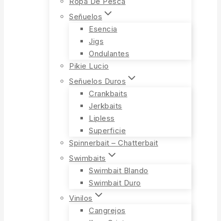
Ropa De Pesca
Señuelos
Esencia
Jigs
Ondulantes
Pikie Lucio
Señuelos Duros
Crankbaits
Jerkbaits
Lipless
Superficie
Spinnerbait – Chatterbait
Swimbaits
Swimbait Blando
Swimbait Duro
Vinilos
Cangrejos