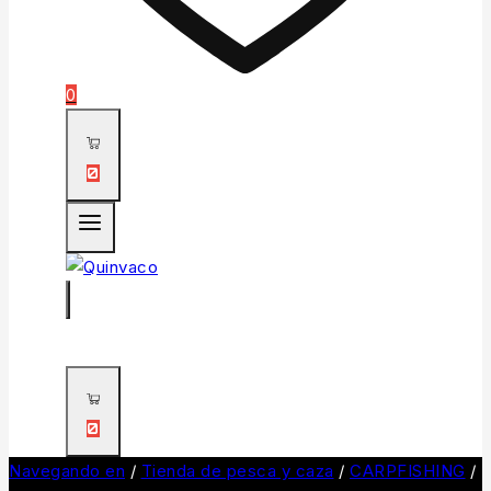
0
0
0
Navegando en
/
Tienda de pesca y caza
/
CARPFISHING
/