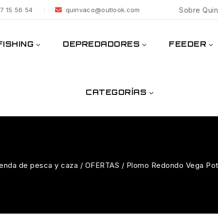
7 15 56 54
quinvaco@outlook.com
Sobre Qui
ISHING
DEPREDADORES
FEEDER
CATEGORÍAS
ienda de pesca y caza
/
OFERTAS
/
Plomo Redondo Vega Pot