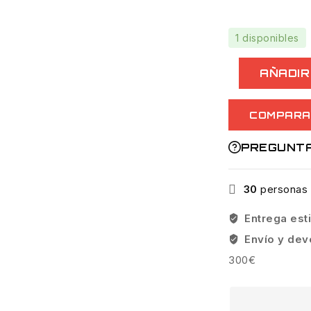
1 disponibles
Plomo
AÑADIR
Redondo
Vega
COMPARA
Potenza
Drop
PREGUNT
Shot
7g
cantidad
30
personas 
Entrega es
Envío y dev
300€