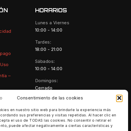
IÓN
HORARIOS
Lunes a Viernes
10:00 - 14:00
acidad
Tardes:
18:00 - 21:00
 pago
Sábados:
 Uso
10:00 - 14:00
tía –
Domingos:
Cerrado
Consentimiento de las cookies
kies
ies en nuestro sitio web para brindarle la experiencia más
cordando sus preferencias y visitas repetidas. Al hacer clic en
luciones y
cepta el uso de TODAS las cookies. No consentir o retirar el
nto, puede afectar negativamente a ciertas características y