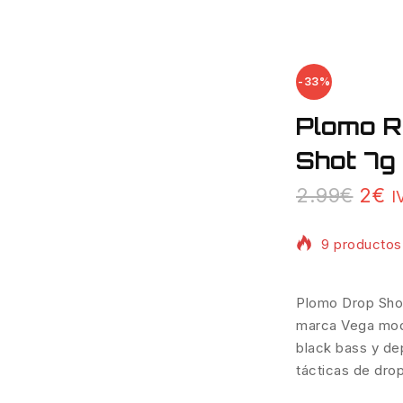
Venta
-33%
de
productos
Plomo R
de
Shot 7g
El
El
2.99
€
2
€
I
prec
p
orig
a
9 productos 
era:
e
2.99
2
¡Se vende rá
Plomo Drop Shot
marca Vega mode
black bass y de
tácticas de drop