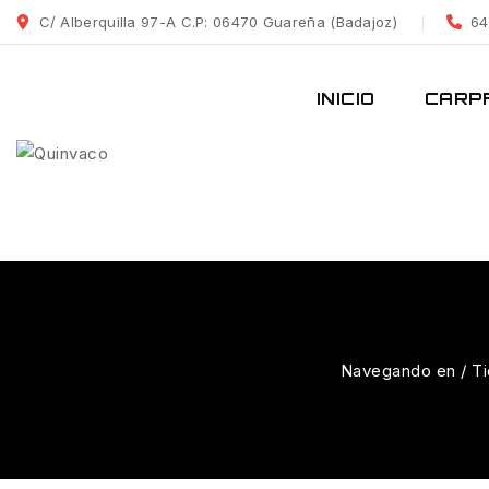
Saltar
C/ Alberquilla 97-A C.P: 06470 Guareña (Badajoz)
64
al
Contenido
INICIO
CARPF
Navegando en
/
T