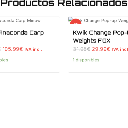
Productos Relacionados
Venta
-6%
de
Anaconda Carp
Kwik Change Pop-
productos
Weights FOX
de
El
El
El
El
€
105.99
€
31.95
€
29.99
€
IVA incl.
IVA incl
precio
precio
precio
precio
ibles
1 disponibles
original
actual
original
actual
era:
es:
era:
es:
115.95€.
105.99€.
31.95€.
29.99€