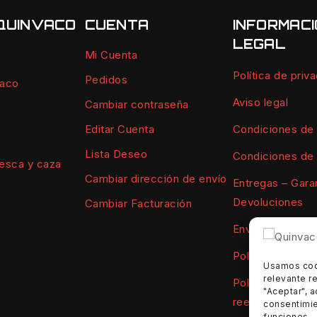
QUINVACO
CUENTA
INFORMAC
LEGAL
Mi Cuenta
Política de priv
Pedidos
vaco
Aviso legal
Cambiar contraseña
Condiciones de
Editar Cuenta
Lista Deseo
Condiciones de
esca y caza
Cambiar dirección de envío
Entregas – Garan
Devoluciones
Cambiar Facturación
Envíos
Política de Coo
Usamos cook
relevante re
Política de devo
"Aceptar", a
reembolsos
consentimie
funciones.