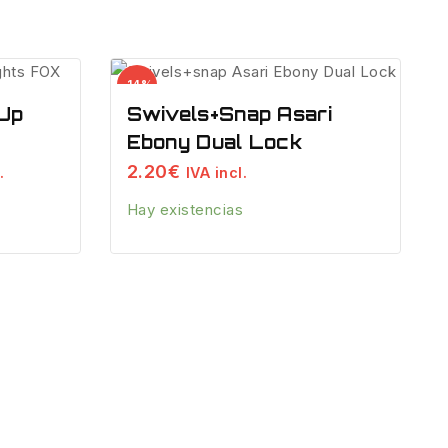
Venta
-14%
de
Up
Swivels+snap Asari
productos
Ebony Dual Lock
de
2.20
€
.
IVA incl.
Hay existencias
.