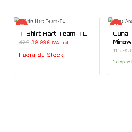
Venta
Venta
-5%
-9%
de
de
T-Shirt Hart Team-TL
Cuna 
productos
productos
Minow
El
El
42
€
39.99
€
IVA incl.
de
de
precio
precio
115.95
Fuera de Stock
original
actual
era:
es:
1 dispon
42€.
39.99€.