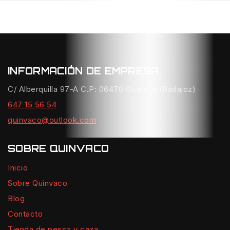
INFORMACIÓN DE EMPRESA
C/ Alberquilla 97-A C.P: 06470 Guareña (Badajoz)
647 15 56 54
quinvaco@outlook.com
SOBRE QUINVACO
Inicio
Sobre Quinvaco
Blog
Contacto
Tienda de pesca y caza