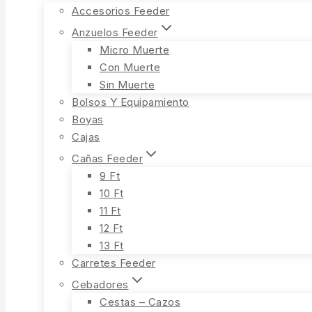
Accesorios Feeder
Anzuelos Feeder
Micro Muerte
Con Muerte
Sin Muerte
Bolsos Y Equipamiento
Boyas
Cajas
Cañas Feeder
9 Ft
10 Ft
11 Ft
12 Ft
13 Ft
Carretes Feeder
Cebadores
Cestas – Cazos