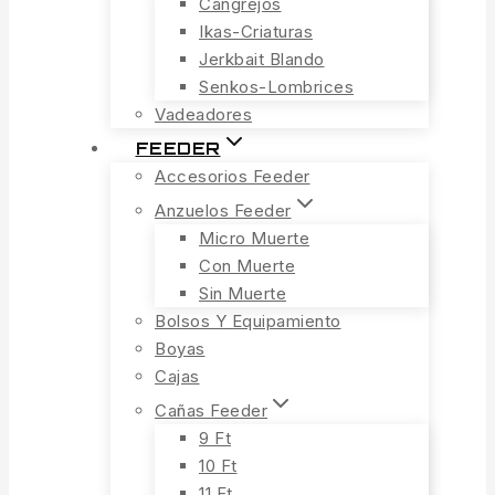
Cangrejos
Ikas-Criaturas
Jerkbait Blando
Senkos-Lombrices
Vadeadores
FEEDER
Accesorios Feeder
Anzuelos Feeder
Micro Muerte
Con Muerte
Sin Muerte
Bolsos Y Equipamiento
Boyas
Cajas
Cañas Feeder
9 Ft
10 Ft
11 Ft