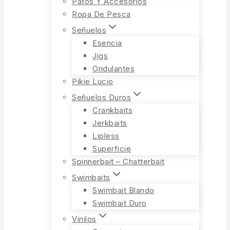
Patos Y Accesorios
Ropa De Pesca
Señuelos
Esencia
Jigs
Ondulantes
Pikie Lucio
Señuelos Duros
Crankbaits
Jerkbaits
Lipless
Superficie
Spinnerbait – Chatterbait
Swimbaits
Swimbait Blando
Swimbait Duro
Vinilos