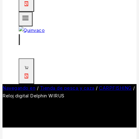
0
0
Navegando en
/
Tienda de pesca y caza
/
CARPFISHING
/
Reloj digital Delphin WIRUS