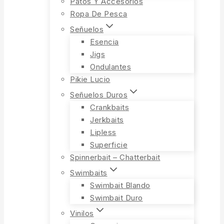
Patos Y Accesorios
Ropa De Pesca
Señuelos
Esencia
Jigs
Ondulantes
Pikie Lucio
Señuelos Duros
Crankbaits
Jerkbaits
Lipless
Superficie
Spinnerbait – Chatterbait
Swimbaits
Swimbait Blando
Swimbait Duro
Vinilos