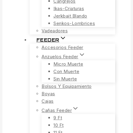
Cangrejos
Ikas-Criaturas
Jerkbait Blando
Senkos-Lombrices
Vadeadores
FEEDER
Accesorios Feeder
Anzuelos Feeder
Micro Muerte
Con Muerte
Sin Muerte
Bolsos Y Equipamiento
Boyas
Cajas
Cañas Feeder
9 Ft
10 Ft
11 Ft