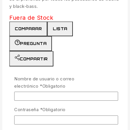
y black-bass.
Fuera de Stock
COMPARAR
LISTA
PREGUNTA
COMPARTIR
25
personas están viendo esto ahora mismo
Nombre de usuario o correo
Entrega estimada:
Hasta 4 días hábiles
electrónico
*
Obligatorio
Envío y devoluciones gratis:
En todos los
pedidos superiores a 300€
Contraseña
*
Obligatorio