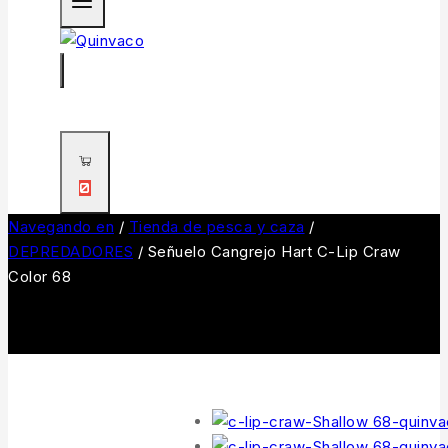
0
Navegando en
/
Tienda de pesca y caza
/
DEPREDADORES
/
Señuelo Cangrejo Hart C-Lip Craw
Color 68