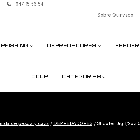
647 15 56 54
Sobre Quinvaco
PFISHING
DEPREDADORES
FEEDER
COUP
CATEGORÍAS
enda de pesca y caza
/
DEPREDADORES
/
Shooter Jig 1/2oz 