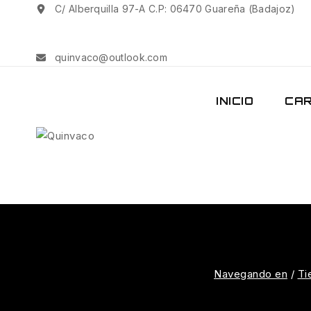
C/ Alberquilla 97-A C.P: 06470 Guareña (Badajoz)
quinvaco@outlook.com
INICIO
CAR
Navegando en
/
Ti