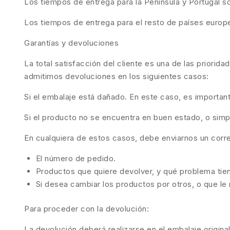
Los tiempos de entrega para la Península y Portugal 
Los tiempos de entrega para el resto de países europ
Garantías y devoluciones
La total satisfacción del cliente es una de las priorid
admitimos devoluciones en los siguientes casos:
Si el embalaje está dañado. En este caso, es importan
Si el producto no se encuentra en buen estado, o sim
En cualquiera de estos casos, debe enviarnos un corr
El número de pedido.
Productos que quiere devolver, y qué problema tie
Si desea cambiar los productos por otros, o que l
Para proceder con la devolución:
La devolución deberá realizarse en el embalaje origina