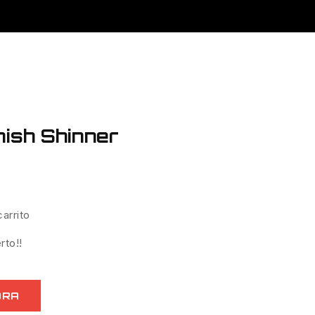
ish Shinner
arrito
rto!!
ORA