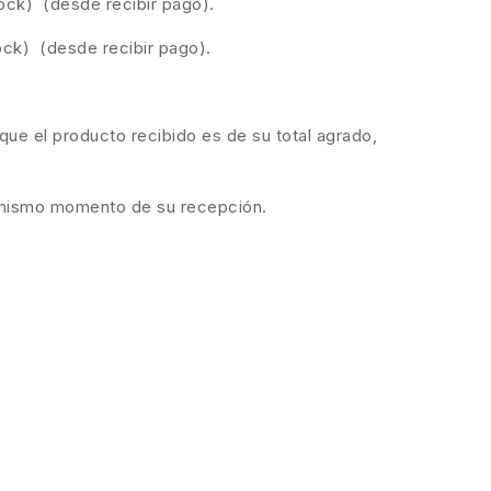
ock) (desde recibir pago).
ock) (desde recibir pago).
ue el producto recibido es de su total agrado,
el mismo momento de su recepción.
.