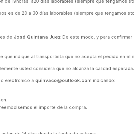
son de 19horas a20 días laborables (siempre que tengamos st
eos es de 20 a 30 días laborables (siempre que tengamos st
ades de
José Quintana Juez
De este modo, y para confirmar q
te que indique al transportista que no acepta el pedido en 
plemente usted considera que no alcanza la calidad esperada
eo electrónico a
quinvaco@outlook.com
indicando:
nen.
e reembolsemos el importe de la compra.
l antes de 14 días desde la fecha de entrega.