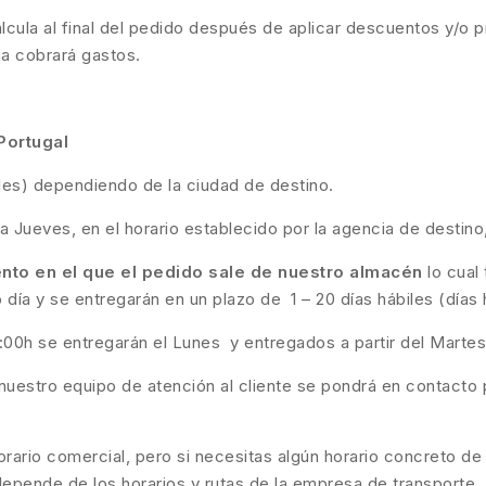
calcula al final del pedido después de aplicar descuentos y/o p
ma cobrará gastos.
Portugal
biles) dependiendo de la ciudad de destino.
a Jueves, en el horario establecido por la agencia de destino
to en el que el pedido sale de nuestro almacén
lo cual
día y se entregarán en un plazo de 1 – 20 días hábiles (días 
6:00h se entregarán el Lunes y entregados a partir del Martes
nuestro equipo de atención al cliente se pondrá en contacto p
ario comercial, pero si necesitas algún horario concreto de
depende de los horarios y rutas de la empresa de transporte.