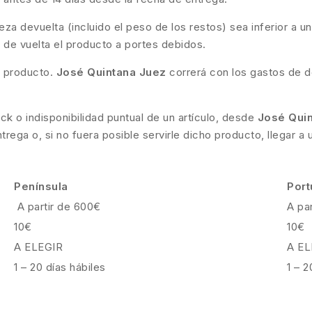
a devuelta (incluido el peso de los restos) sea inferior a un
ará de vuelta el producto a portes debidos.
l producto.
José Quintana Juez
correrá con los gastos de d
ck o indisponibilidad puntual de un artículo, desde
José Qui
ega o, si no fuera posible servirle dicho producto, llegar a
Península
Port
A partir de 600€
A pa
10€
10€
A ELEGIR
A EL
1 – 20 días hábiles
1 – 2