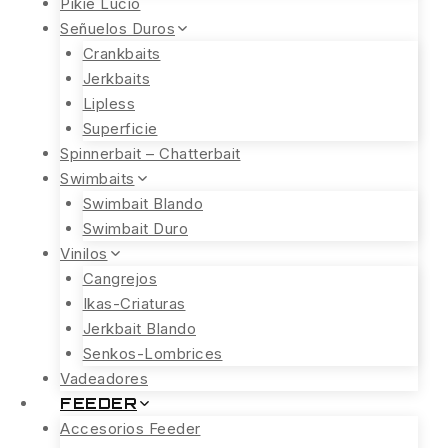
Pikie Lucio
Señuelos Duros
Crankbaits
Jerkbaits
Lipless
Superficie
Spinnerbait – Chatterbait
Swimbaits
Swimbait Blando
Swimbait Duro
Vinilos
Cangrejos
Ikas-Criaturas
Jerkbait Blando
Senkos-Lombrices
Vadeadores
FEEDER
Accesorios Feeder