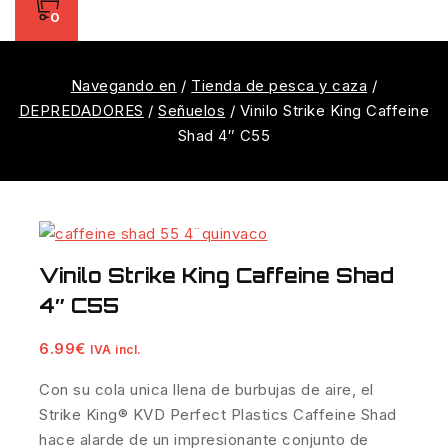
0
Navegando en
/
Tienda de pesca y caza
/
DEPREDADORES
/
Señuelos
/
Vinilo Strike King Caffeine
Shad 4″ C55
Vinilo Strike King Caffeine Shad
4″ C55
6.99
€
IVA incl.
Con su cola unica llena de burbujas de aire, el
Strike King® KVD Perfect Plastics Caffeine Shad
hace alarde de un impresionante conjunto de