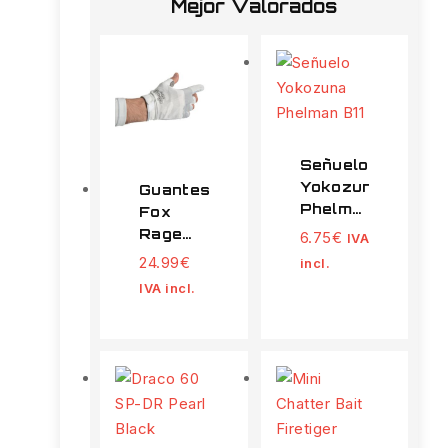
Mejor Valorados
Señuelo
Yokozuna
Guantes
Phelman
Fox
B11
Rage
6.75
€
IVA
UV
24.99
€
incl.
Talla L
IVA incl.