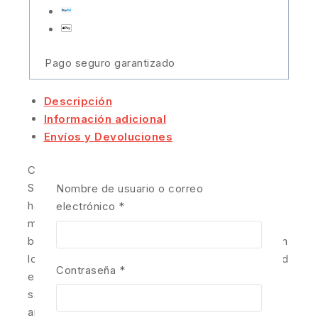
Pago seguro garantizado
Descripción
Información adicional
Envíos y Devoluciones
Con su cola única llena de burbujas de aire, el
Strike King® KVD Perfect Plastics Caffeine Shad
Nombre de usuario o correo
hace alarde de un impresionante conjunto de
electrónico
*
movimientos nunca antes vistos en un cebo para
bass en aguas de superficie. Confeccionado con
los mejores plásticos del mundo, el Caffeine Shad
Contraseña
*
es extremadamente suave y flexible, cargado de
sal, y fuertemente impregnado con un verdadero
aroma a café. Esta combinación mortal maximiza