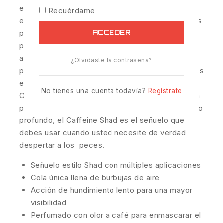
el atractivo de Strike King® Caffeine Shad al
Recuérdame
enmascarar los aromas no naturales y dando a los
ACCEDER
peces una sabrosa razón para aferrarse a las
picadas por más tiempo, lo que resulta en un
aumento muy superior de sus opciones de
¿Olvidaste la contraseña?
picada. Puede montar el Shad sin peso para aguas
en superficie, agregarlo a un montaje tipo
No tienes una cuenta todavía?
Regístrate
Carolina, o fijarlo en un jig cuando se pesca en la
profundidad de la masa de agua. Poco profundo o
profundo, el Caffeine Shad es el señuelo que
debes usar cuando usted necesite de verdad
despertar a los peces.
Señuelo estilo Shad con múltiples aplicaciones
Cola única llena de burbujas de aire
Acción de hundimiento lento para una mayor
visibilidad
Perfumado con olor a café para enmascarar el