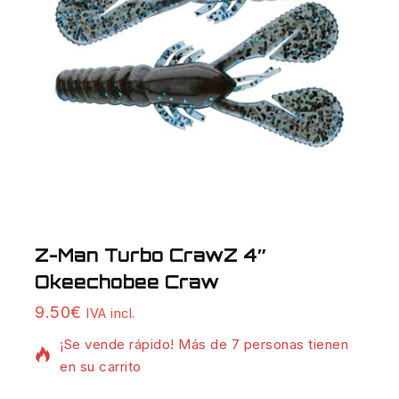
Z-Man Turbo CrawZ 4″
Okeechobee Craw
18 productos vendidos en las últimas 19 horas
9.50
€
IVA incl.
¡Se vende rápido! Más de 7 personas tienen
en su carrito