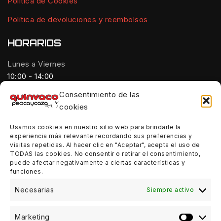
Política de Cookies
Política de devoluciones y reembolsos
HORARIOS
Lunes a Viernes
10:00 - 14:00
Consentimiento de las
Tardes:
cookies
18:00 - 21:00
Usamos cookies en nuestro sitio web para brindarle la
Sábados:
experiencia más relevante recordando sus preferencias y
10:00 - 14:00
visitas repetidas. Al hacer clic en "Aceptar", acepta el uso de
TODAS las cookies. No consentir o retirar el consentimiento,
Domingos:
puede afectar negativamente a ciertas características y
funciones.
Cerrado
Necesarias
Siempre activo
Marketing