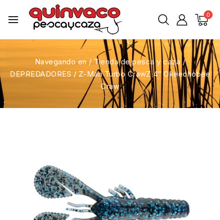
0
Navegando en
/
Tienda de pesca y caza
/
DEPREDADORES
/
Z-Man Turbo CrawZ 4″ Okeechobee
Craw