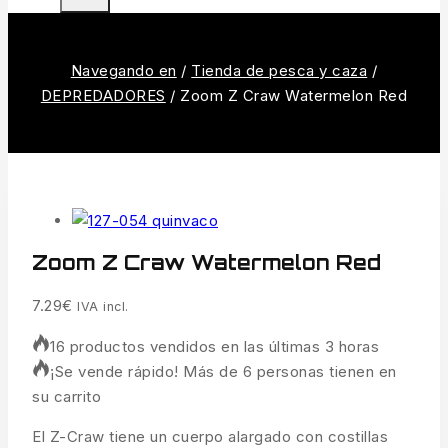
Navegando en
/
Tienda de pesca y caza
/
DEPREDADORES
/
Zoom Z Craw Watermelon Red
Zoom Z Craw Watermelon Red
7.29
€
IVA incl.
16 productos vendidos en las últimas 3 horas
¡Se vende rápido! Más de 6 personas tienen en
su carrito
El Z-Craw tiene un cuerpo alargado con costillas