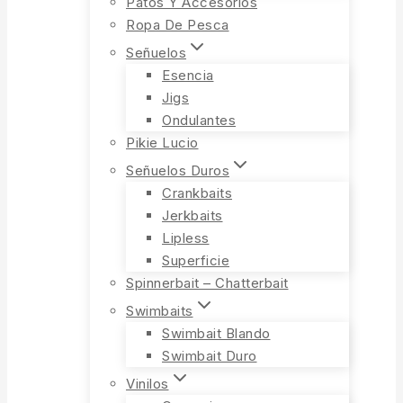
Patos Y Accesorios
Ropa De Pesca
Señuelos
Esencia
Jigs
Ondulantes
Pikie Lucio
Señuelos Duros
Crankbaits
Jerkbaits
Lipless
Superficie
Spinnerbait – Chatterbait
Swimbaits
Swimbait Blando
Swimbait Duro
Vinilos