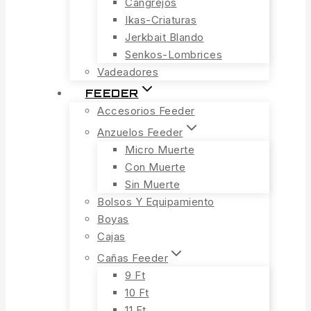
Cangrejos
Ikas-Criaturas
Jerkbait Blando
Senkos-Lombrices
Vadeadores
FEEDER
Accesorios Feeder
Anzuelos Feeder
Micro Muerte
Con Muerte
Sin Muerte
Bolsos Y Equipamiento
Boyas
Cajas
Cañas Feeder
9 Ft
10 Ft
11 Ft