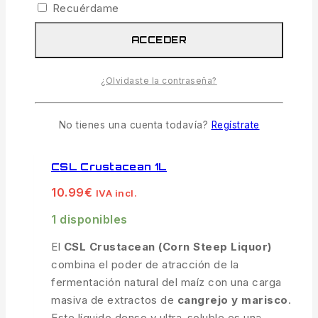
Recuérdame
dañarlas.
ACCEDER
AÑADIR AL CARRITO
¿Olvidaste la contraseña?
COMPARAR
VISTA RÁPIDA
No tienes una cuenta todavía?
Regístrate
CSL Crustacean 1L
10.99
€
IVA incl.
1 disponibles
El
CSL Crustacean (Corn Steep Liquor)
combina el poder de atracción de la
fermentación natural del maíz con una carga
masiva de extractos de
cangrejo y marisco
.
Este líquido denso y ultra-soluble es una