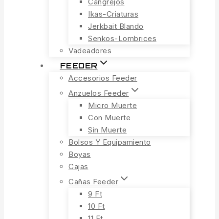
Cangrejos
Ikas-Criaturas
Jerkbait Blando
Senkos-Lombrices
Vadeadores
FEEDER
Accesorios Feeder
Anzuelos Feeder
Micro Muerte
Con Muerte
Sin Muerte
Bolsos Y Equipamiento
Boyas
Cajas
Cañas Feeder
9 Ft
10 Ft
11 Ft