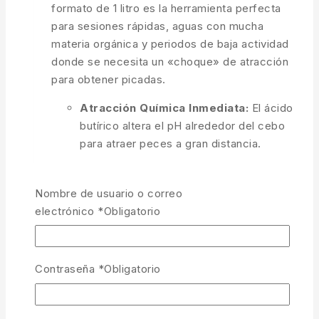
formato de 1 litro es la herramienta perfecta
para sesiones rápidas, aguas con mucha
materia orgánica y periodos de baja actividad
donde se necesita un «choque» de atracción
para obtener picadas.
Atracción Química Inmediata:
El ácido
butírico altera el pH alrededor del cebo
para atraer peces a gran distancia.
Base de Aminoácidos:
Licor de maíz
fermentado (CSL) cargado de nutrientes
Nombre de usuario o correo
naturales.
electrónico
*
Obligatorio
Perfil Cítrico Explosivo:
Alta
solubilidad y difusión masiva en todas las
Contraseña
*
Obligatorio
capas de agua.
PVA Friendly:
Ideal para humedecer
sticks de malla y bolsas de PVA sin