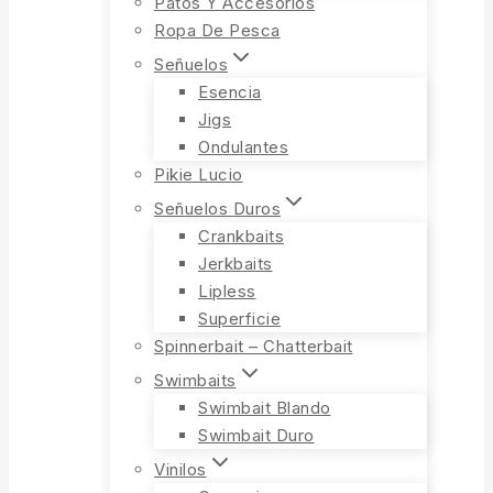
Patos Y Accesorios
Ropa De Pesca
Señuelos
Esencia
Jigs
Ondulantes
Pikie Lucio
Señuelos Duros
Crankbaits
Jerkbaits
Lipless
Superficie
Spinnerbait – Chatterbait
Swimbaits
Swimbait Blando
Swimbait Duro
Vinilos