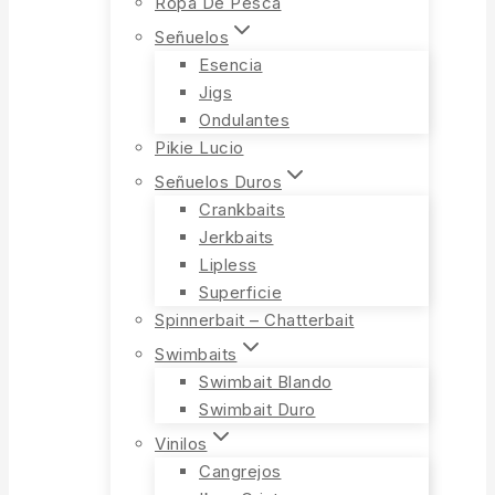
Ropa De Pesca
Señuelos
Esencia
Jigs
Ondulantes
Pikie Lucio
Señuelos Duros
Crankbaits
Jerkbaits
Lipless
Superficie
Spinnerbait – Chatterbait
Swimbaits
Swimbait Blando
Swimbait Duro
Vinilos
Cangrejos