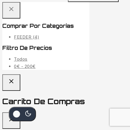
Comprar Por Categorías
FEEDER
(4)
Filtro De Precios
Todos
Rango
0
€
-
200
€
de
precios:
desde
0€
Carrito De Compras
hasta
200€