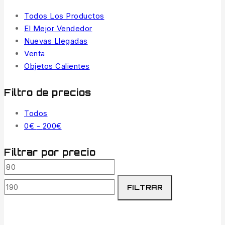
Todos Los Productos
El Mejor Vendedor
Nuevas Llegadas
Venta
Objetos Calientes
Filtro de precios
Todos
Rango
0
€
-
200
€
de
precios:
Filtrar por precio
desde
Precio
Precio
0€
mínimo
máximo
hasta
FILTRAR
200€