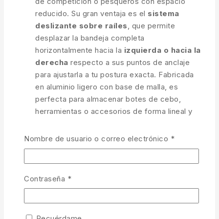
de competición o pesqueros con espacio
reducido. Su gran ventaja es el
sistema
deslizante sobre raíles
, que permite
desplazar la bandeja completa
horizontalmente hacia la
izquierda o hacia la
derecha
respecto a sus puntos de anclaje
para ajustarla a tu postura exacta. Fabricada
en aluminio ligero con base de malla, es
perfecta para almacenar botes de cebo,
herramientas o accesorios de forma lineal y
ordenada.
Obligatorio
Nombre de usuario o correo electrónico
*
Perfil Slimline (77×28 cm):
Diseño
alargado y estrecho que ofrece una gran
superficie sin sobresalir estorbando en el
Obligatorio
Contraseña
*
pesquero.
Desplazamiento Lateral Fluido:
Desliza la bandeja hacia la derecha o
Recuérdame