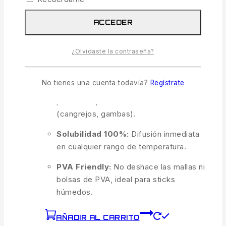
de cebado, garantizando una señal química
ACCEDER
persistente y efectiva.
Activador Metabólico:
Estimula la
¿Olvidaste la contraseña?
alimentación mediante procesos de
fermentación natural.
No tienes una cuenta todavía?
Regístrate
Perfil de Crustáceo:
Aroma salino y
profundo que mimetiza el alimento vivo
(cangrejos, gambas).
Solubilidad 100%:
Difusión inmediata
en cualquier rango de temperatura.
PVA Friendly:
No deshace las mallas ni
bolsas de PVA, ideal para sticks
húmedos.
AÑADIR AL CARRITO