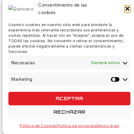
Consentimiento de las
Casting
cookies
Spinning
Fundas Cañas
Usamos cookies en nuestro sitio web para brindarle la
experiencia más relevante recordando sus preferencias y
visitas repetidas. Al hacer clic en "Aceptar", acepta el uso de
Carretes
TODAS las cookies. No consentir o retirar el consentimiento,
puede afectar negativamente a ciertas características y
Carretes Casting
funciones.
Carretes Spinning
Necesarias
Fundas Carretes
Siempre activo
Herramientas
Líneas
Marketing
Material Y Accesorios
ACEPTAR
Grapas
Plomos
RECHAZAR
Patos Y Accesorios
Ropa De Pesca
Política de Cookies
Política de privacidad
Aviso legal