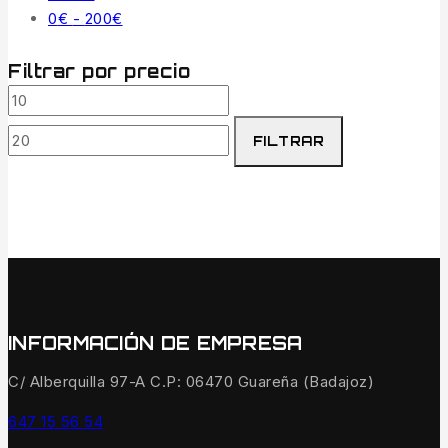
0
€
-
200
€
Filtrar por precio
FILTRAR
INFORMACIÓN DE EMPRESA
C/ Alberquilla 97-A C.P: 06470 Guareña (Badajoz)
647 15 56 54