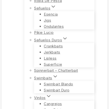
Ropa De Pesca
Señuelos
Esencia
Jigs
Ondulantes
Pikie Lucio
Señuelos Duros
Crankbaits
Jerkbaits
Lipless
Superficie
Spinnerbait – Chatterbait
Swimbaits
Swimbait Blando
Swimbait Duro
Vinilos
Cangrejos