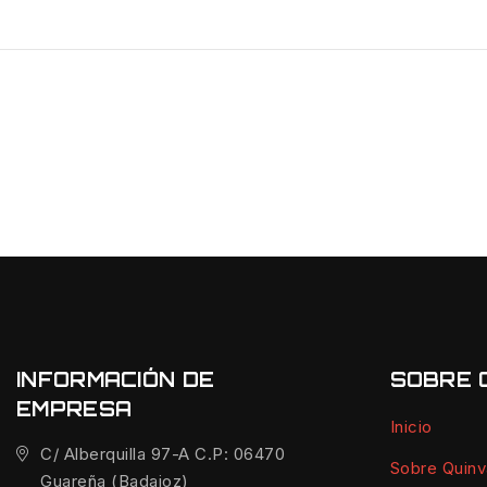
INFORMACIÓN DE
SOBRE 
EMPRESA
Inicio
C/ Alberquilla 97-A C.P: 06470
Sobre Quin
Guareña (Badajoz)