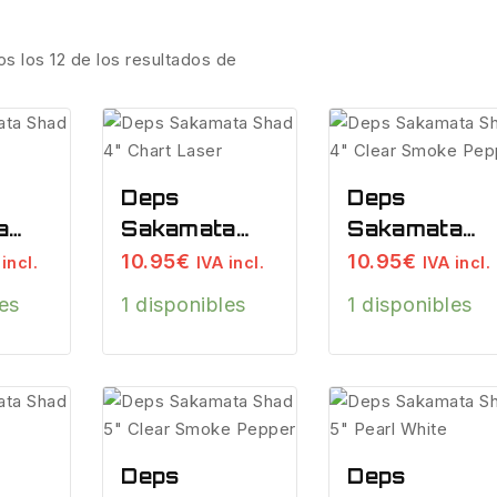
os los
12
de los resultados de
Deps
Deps
a
Sakamata
Sakamata
Ayu
Shad 4″
Shad 4″
10.95
€
10.95
€
incl.
IVA incl.
IVA incl.
Chart Laser
Clear Smoke
les
1 disponibles
1 disponibles
Pepper
Deps
Deps