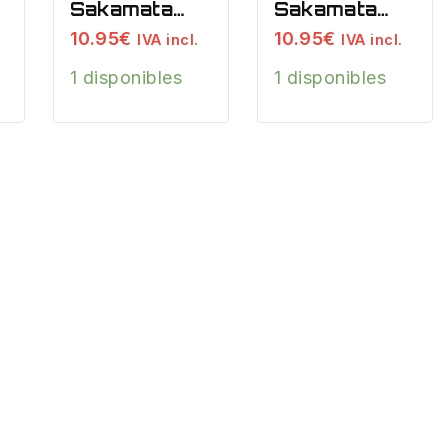
Sakamata
Sakamata
Shad 5″
Shad 5″
10.95
€
10.95
€
IVA incl.
IVA incl.
Reservoir
Silver Shad
1 disponibles
1 disponibles
Shad