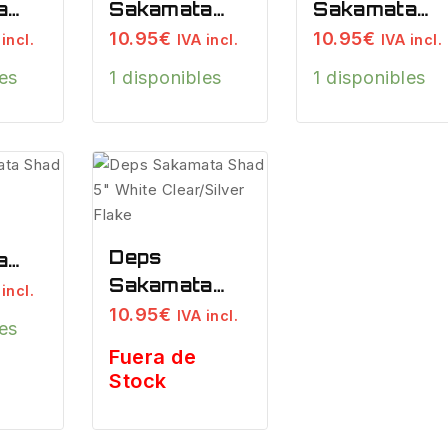
a
Sakamata
Sakamata
Shad 5″
Shad 5″
10.95
€
10.95
€
incl.
IVA incl.
IVA incl.
ser
Clear Smoke
Pearl White
les
1 disponibles
1 disponibles
Pepper
Deps
a
Sakamata
incl.
Shad 5″
10.95
€
iner
IVA incl.
les
White
Fuera de
Clear/Silver
Stock
Flake