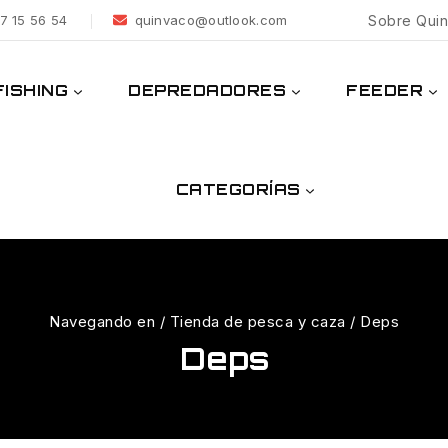
7 15 56 54
quinvaco@outlook.com
Sobre Qui
ISHING
DEPREDADORES
FEEDER
CATEGORÍAS
Navegando en
/
Tienda de pesca y caza
/
Deps
Deps