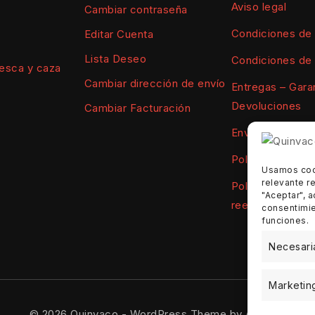
Aviso legal
Cambiar contraseña
Condiciones de
Editar Cuenta
Lista Deseo
Condiciones de
esca y caza
Cambiar dirección de envío
Entregas – Garan
Devoluciones
Cambiar Facturación
Envíos
Política de Coo
Usamos cook
relevante re
Política de devo
"Aceptar", a
reembolsos
consentimie
funciones.
Necesari
Marketin
© 2026 Quinvaco - WordPress Theme by
Avanam