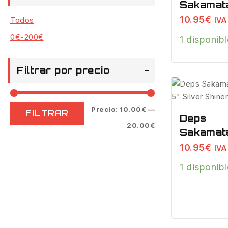
Sakamat
Shad 5″
10.95
€
Todos
IVA 
Chart La
0
€
-
200
€
1 disponib
Filtrar por precio
Precio:
10.00€
—
FILTRAR
Deps
20.00€
Sakamat
Shad 5″
10.95
€
IVA 
Silver Sh
1 disponib