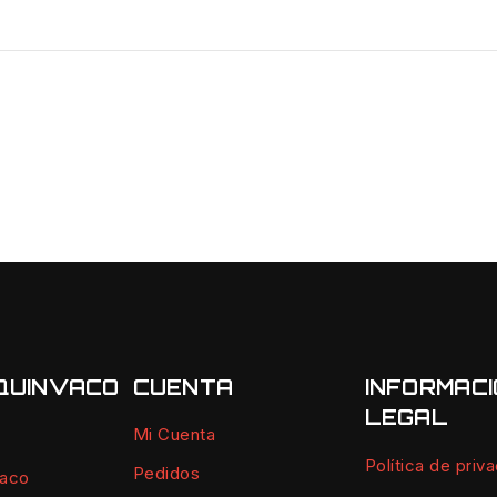
QUINVACO
CUENTA
INFORMAC
LEGAL
Mi Cuenta
Política de priv
Pedidos
vaco