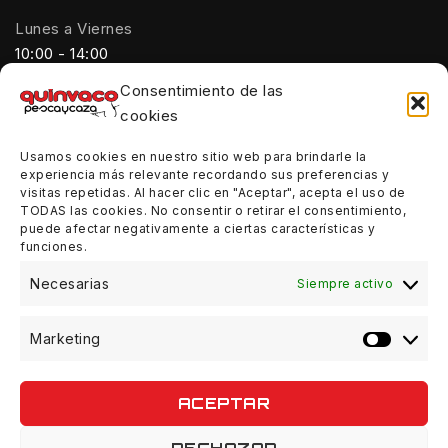
Lunes a Viernes
10:00 - 14:00
Consentimiento de las
Tardes:
cookies
18:00 - 21:00
Usamos cookies en nuestro sitio web para brindarle la
Sábados:
experiencia más relevante recordando sus preferencias y
10:00 - 14:00
visitas repetidas. Al hacer clic en "Aceptar", acepta el uso de
TODAS las cookies. No consentir o retirar el consentimiento,
Domingos:
puede afectar negativamente a ciertas características y
funciones.
Cerrado
Necesarias
Siempre activo
Marketing
© 2026 Quinvaco - WordPress Theme by
Avanam
ACEPTAR