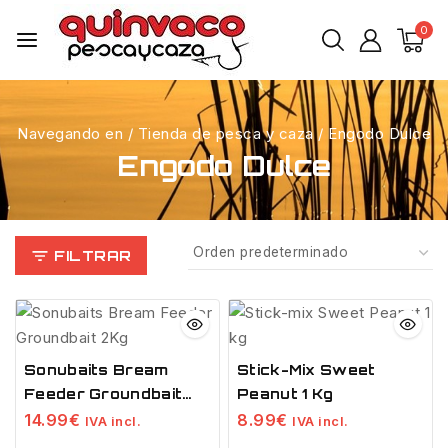
0
Navegando en
/
Tienda de pesca y caza
/
Engodo Dulce
Engodo Dulce
FILTRAR
Sonubaits Bream
Stick-Mix Sweet
Feeder Groundbait
Peanut 1 Kg
2Kg
14.99
€
8.99
€
IVA incl.
IVA incl.