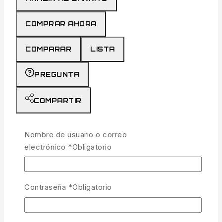
COMPRAR AHORA
COMPARAR
LISTA
PREGUNTA
COMPARTIR
22
personas están viendo esto ahora mismo
Nombre de usuario o correo
Entrega estimada:
Hasta 4 días hábiles
electrónico
*
Obligatorio
Envío y devoluciones gratis:
En todos los
pedidos superiores a 300€
Contraseña
*
Obligatorio