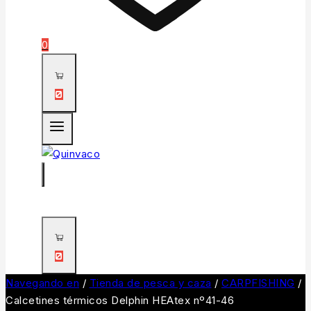
0
0
0
Navegando en
/
Tienda de pesca y caza
/
CARPFISHING
/
Calcetines térmicos Delphin HEAtex nº41-46