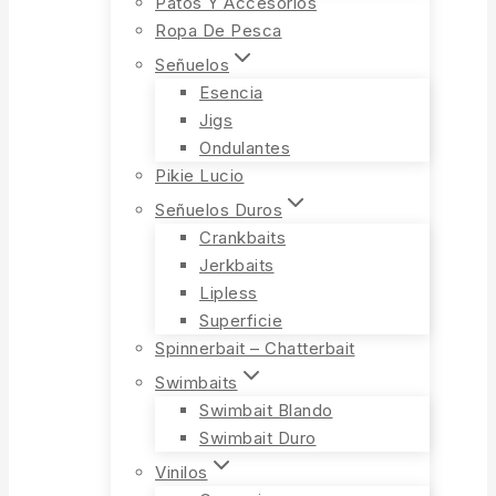
Patos Y Accesorios
Ropa De Pesca
Señuelos
Esencia
Jigs
Ondulantes
Pikie Lucio
Señuelos Duros
Crankbaits
Jerkbaits
Lipless
Superficie
Spinnerbait – Chatterbait
Swimbaits
Swimbait Blando
Swimbait Duro
Vinilos