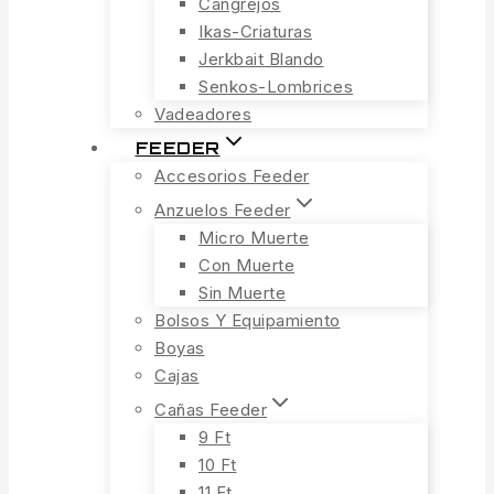
Cangrejos
Ikas-Criaturas
Jerkbait Blando
Senkos-Lombrices
Vadeadores
FEEDER
Accesorios Feeder
Anzuelos Feeder
Micro Muerte
Con Muerte
Sin Muerte
Bolsos Y Equipamiento
Boyas
Cajas
Cañas Feeder
9 Ft
10 Ft
11 Ft