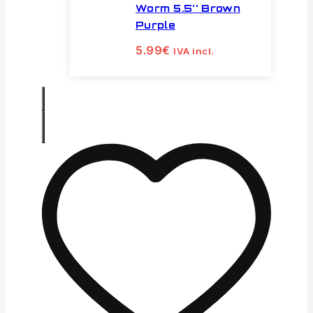
Worm 5.5'' Brown
Purple
5.99
€
IVA incl.