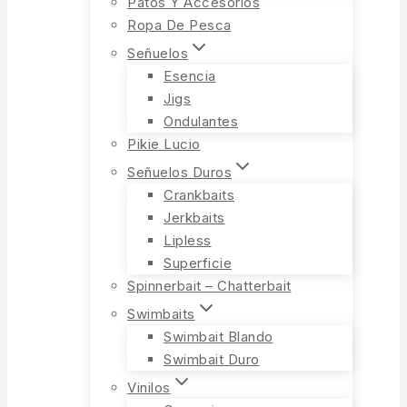
Patos Y Accesorios
Ropa De Pesca
Señuelos
Esencia
Jigs
Ondulantes
Pikie Lucio
Señuelos Duros
Crankbaits
Jerkbaits
Lipless
Superficie
Spinnerbait – Chatterbait
Swimbaits
Swimbait Blando
Swimbait Duro
Vinilos