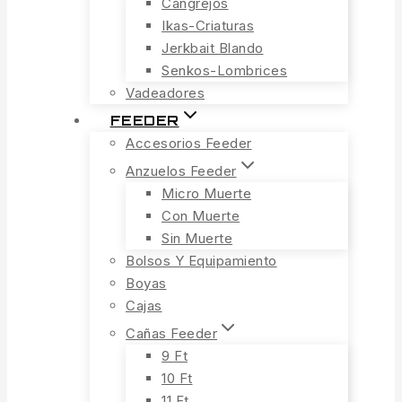
Cangrejos
Ikas-Criaturas
Jerkbait Blando
Senkos-Lombrices
Vadeadores
FEEDER
Accesorios Feeder
Anzuelos Feeder
Micro Muerte
Con Muerte
Sin Muerte
Bolsos Y Equipamiento
Boyas
Cajas
Cañas Feeder
9 Ft
10 Ft
11 Ft