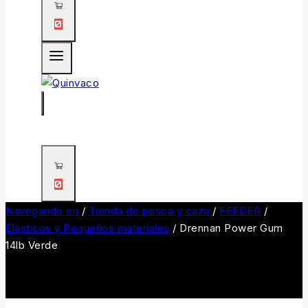
0
0
Navegando en
/
Tienda de pesca y caza
/
FEEDER
/
Elásticos y Pequeños materiales
/
Drennan Power Gum
14lb Verde