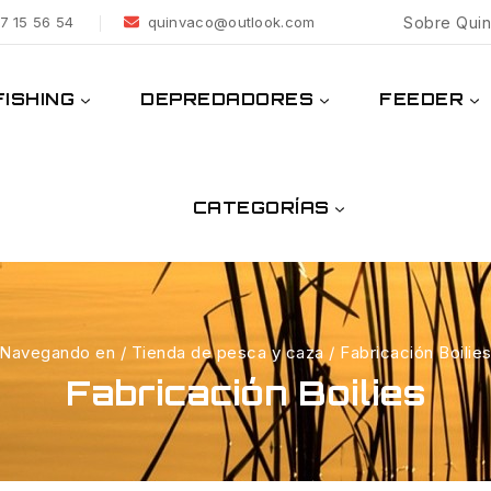
7 15 56 54
quinvaco@outlook.com
Sobre Qui
ISHING
DEPREDADORES
FEEDER
CATEGORÍAS
Navegando en
/
Tienda de pesca y caza
/
Fabricación Boilie
Fabricación Boilies