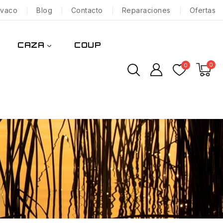
nvaco
Blog
Contacto
Reparaciones
Ofertas
CAZA
COUP
0
0
s