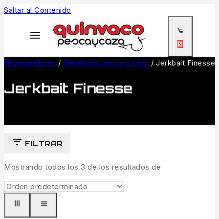
Saltar al Contenido
0
Navegando en
/
Tienda de pesca y caza
/
Jerkbait Finesse
Jerkbait Finesse
FILTRAR
Mostrando todos los
3
de los resultados de