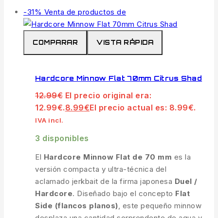
-31%
Venta de productos de
COMPARAR
VISTA RÁPIDA
Hardcore Minnow Flat 70mm Citrus Shad
12.99
€
El precio original era:
12.99€.
8.99
€
El precio actual es: 8.99€.
IVA incl.
3 disponibles
El
Hardcore Minnow Flat de 70 mm
es la
versión compacta y ultra-técnica del
aclamado jerkbait de la firma japonesa
Duel /
Hardcore
. Diseñado bajo el concepto
Flat
Side (flancos planos)
, este pequeño minnow
desplaza una cantidad sorprendente de agua y