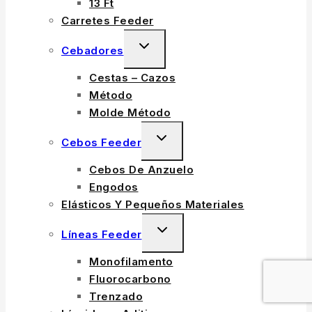
13 Ft
Carretes Feeder
TOGGLE
Cebadores
CHILD
Cestas – Cazos
MENU
Método
Molde Método
TOGGLE
Cebos Feeder
CHILD
Cebos De Anzuelo
MENU
Engodos
Elásticos Y Pequeños Materiales
TOGGLE
Líneas Feeder
CHILD
Monofilamento
MENU
Fluorocarbono
Trenzado