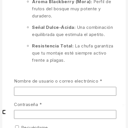
Aroma Blackberry (Mora):
Perfil de
frutos del bosque muy potente y
duradero.
Señal Dulce-Ácida:
Una combinación
equilibrada que estimula el apetito.
Resistencia Total:
La chufa garantiza
que tu montaje esté siempre activo
frente a plagas.
Formato 250 ml:
Bote con mayor
cantidad de cebo y líquido macerante.
Obligatorio
Nombre de usuario o correo electrónico
*
AÑADIR AL CARRITO
Obligatorio
Contraseña
*
Comprar por categorías
CARPFISHING
(1)
Recuérdame