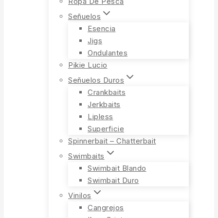
Ropa De Pesca
Señuelos
Esencia
Jigs
Ondulantes
Pikie Lucio
Señuelos Duros
Crankbaits
Jerkbaits
Lipless
Superficie
Spinnerbait – Chatterbait
Swimbaits
Swimbait Blando
Swimbait Duro
Vinilos
Cangrejos