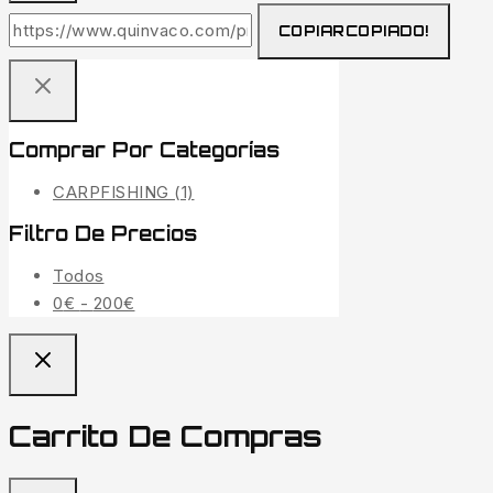
COPIAR
COPIADO!
Comprar Por Categorías
CARPFISHING
(1)
Filtro De Precios
Todos
Rango
0
€
-
200
€
de
precios:
desde
0€
Carrito De Compras
hasta
200€