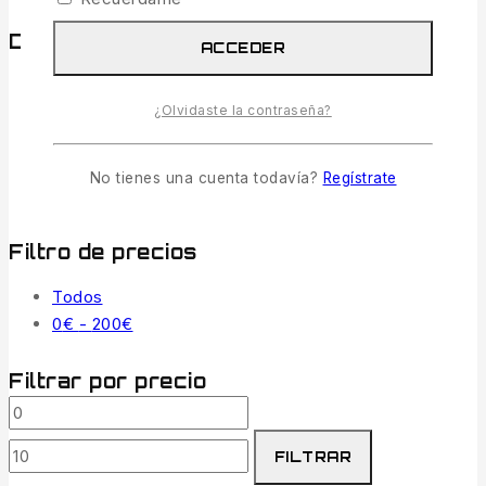
Destacar
ACCEDER
Todos Los Productos
¿Olvidaste la contraseña?
El Mejor Vendedor
Nuevas Llegadas
Venta
No tienes una cuenta todavía?
Regístrate
Objetos Calientes
Filtro de precios
Todos
Rango
0
€
-
200
€
de
precios:
Filtrar por precio
desde
Precio
Precio
0€
mínimo
máximo
hasta
FILTRAR
200€