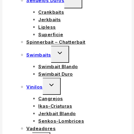
Señuelos Duros
CHILD
Crankbaits
MENU
Jerkbaits
Lipless
Superficie
Spinnerbait – Chatterbait
TOGGLE
Swimbaits
CHILD
Swimbait Blando
MENU
Swimbait Duro
TOGGLE
Vinilos
CHILD
Cangrejos
MENU
Ikas-Criaturas
Jerkbait Blando
Senkos-Lombrices
Vadeadores