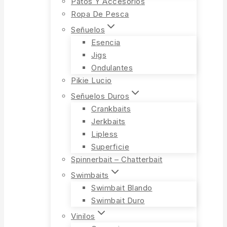
Patos Y Accesorios
Ropa De Pesca
Señuelos
Esencia
Jigs
Ondulantes
Pikie Lucio
Señuelos Duros
Crankbaits
Jerkbaits
Lipless
Superficie
Spinnerbait – Chatterbait
Swimbaits
Swimbait Blando
Swimbait Duro
Vinilos