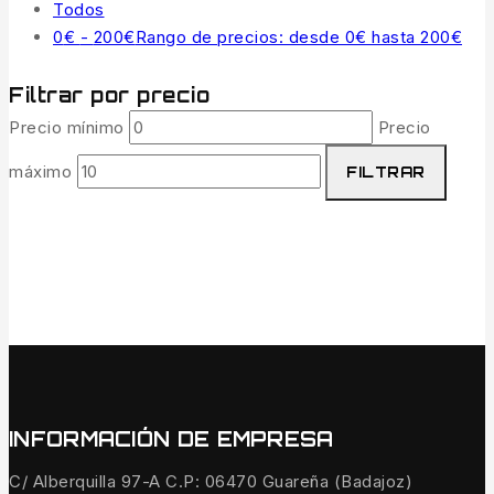
Todos
0
€
-
200
€
Rango de precios: desde 0€ hasta 200€
Filtrar por precio
Precio mínimo
Precio
máximo
FILTRAR
INFORMACIÓN DE EMPRESA
C/ Alberquilla 97-A C.P: 06470 Guareña (Badajoz)