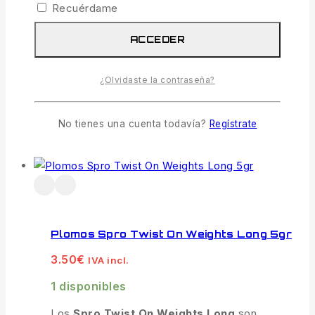
Recuérdame
estrangular la línea.
ACCEDER
Ideal para Líneas de Tensión:
Perfecto para lastrar bajos de lucio (
Pike
Rigs
), montajes articulados y pescas
¿Olvidaste la contraseña?
técnicas en corriente.
No tienes una cuenta todavía?
Regístrate
AÑADIR AL CARRITO
Plomos Spro Twist On Weights Long 5gr
3.50
€
IVA incl.
1 disponibles
Los
Spro Twist On Weights Long
son