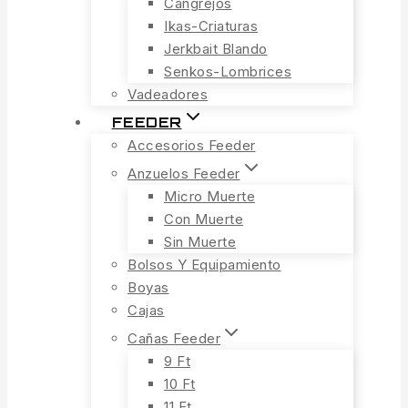
Cangrejos
Ikas-Criaturas
Jerkbait Blando
Senkos-Lombrices
Vadeadores
FEEDER
Accesorios Feeder
Anzuelos Feeder
Micro Muerte
Con Muerte
Sin Muerte
Bolsos Y Equipamiento
Boyas
Cajas
Cañas Feeder
9 Ft
10 Ft
11 Ft