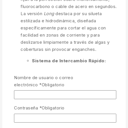
fluorocarbono o cable de acero en segundos.
La versión
Long
destaca por su silueta
estilizada e hidrodinámica, diseñada
específicamente para cortar el agua con
facilidad en zonas de corriente y para
deslizarse limpiamente a través de algas y
coberturas sin provocar enganches.
Sistema de Intercambio Rápido:
Cambia de peso o retira el plomo en
segundos sin tocar tus nudos.
Nombre de usuario o correo
electrónico
*
Obligatorio
Diseño Alargado «Long»:
Máxima
hidrodinámica y propiedades anti-
enganches superiores en zonas de
vegetación.
Contraseña
*
Obligatorio
Protección Interna de Goma:
Fija el
plomo con total seguridad sin dañar ni