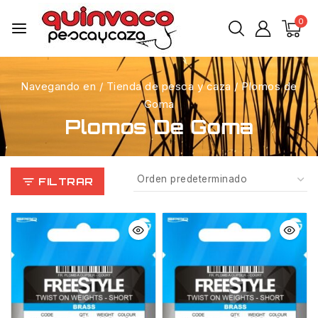
0
Navegando en
/
Tienda de pesca y caza
/
Plomos de
Goma
Plomos De Goma
FILTRAR