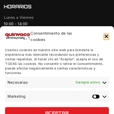
HORARIOS
Lunes a Viernes
10:00 - 14:00
Consentimiento de las
Tardes:
cookies
18:00 - 21:00
Usamos cookies en nuestro sitio web para brindarle la
Sábados:
experiencia más relevante recordando sus preferencias y
10:00 - 14:00
visitas repetidas. Al hacer clic en "Aceptar", acepta el uso de
TODAS las cookies. No consentir o retirar el consentimiento,
Domingos:
puede afectar negativamente a ciertas características y
funciones.
Cerrado
Necesarias
Siempre activo
Marketing
© 2026 Quinvaco - WordPress Theme by
Avanam
ACEPTAR