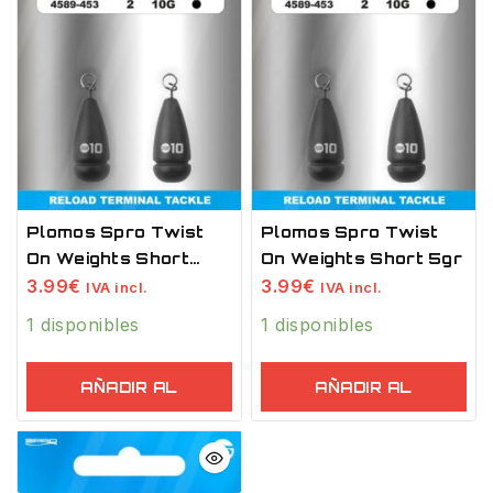
Plomos Spro Twist
Plomos Spro Twist
On Weights Short
On Weights Short 5gr
10gr
3.99
€
3.99
€
IVA incl.
IVA incl.
1 disponibles
1 disponibles
AÑADIR AL
AÑADIR AL
CARRITO
CARRITO