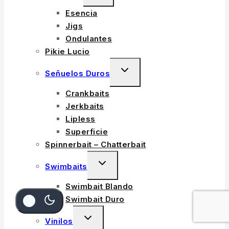
CHILD
Esencia
MENU
Jigs
Ondulantes
Pikie Lucio
TOGGLE
Señuelos Duros
CHILD
Crankbaits
MENU
Jerkbaits
Lipless
Superficie
Spinnerbait – Chatterbait
TOGGLE
Swimbaits
CHILD
Swimbait Blando
MENU
Swimbait Duro
TOGGLE
Vinilos