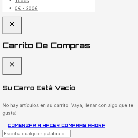
Todos
Rango
0
€
-
200
€
de
precios:
desde
0€
Carrito De Compras
hasta
200€
Su Carro Está Vacío
No hay artículos en su carrito. Vaya, llenar con algo que te
gusta!
COMENZAR A HACER COMPRAS AHORA