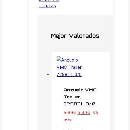
OFERTAS
Mejor Valorados
Anzuelo VMC
Trailer
7258TL 3/0
El
El
5.99
€
5.49
€
IVA
precio
precio
incl.
original
actual
era:
es: