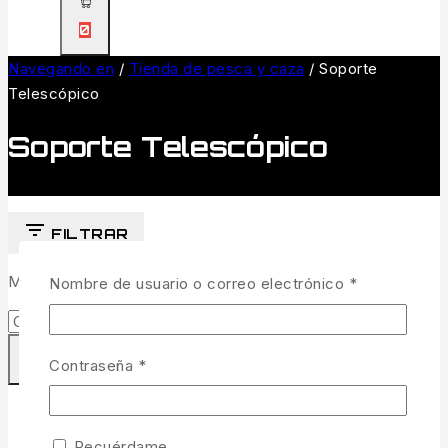
0
Navegando en
/
Tienda de pesca y caza
/
Soporte
Telescópico
Soporte Telescópico
FILTRAR
Mostrando el único resultado
Obligatorio
Nombre de usuario o correo electrónico
*
Obligatorio
Contraseña
*
Recuérdame