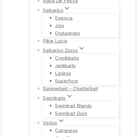
Ropa De Pesca
Señuelos
Esencia
Jigs
Ondulantes
Pikie Lucio
Señuelos Duros
Crankbaits
Jerkbaits
Lipless
Superficie
Spinnerbait – Chatterbait
Swimbaits
Swimbait Blando
Swimbait Duro
Vinilos
Cangrejos