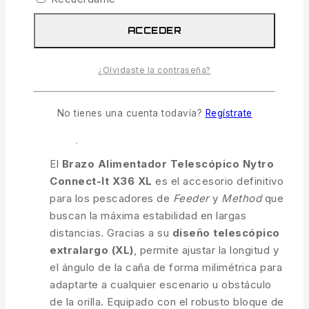
COMPARAR
VISTA RÁPIDA
ACCEDER
Brazo Alimentador Telescópico Nytro
¿Olvidaste la contraseña?
Connect-It X36 XL
44.95
€
IVA incl.
No tienes una cuenta todavía?
Regístrate
1 disponibles
El
Brazo Alimentador Telescópico Nytro
Connect-It X36 XL
es el accesorio definitivo
para los pescadores de
Feeder
y
Method
que
buscan la máxima estabilidad en largas
distancias. Gracias a su
diseño telescópico
extralargo (XL)
, permite ajustar la longitud y
el ángulo de la caña de forma milimétrica para
adaptarte a cualquier escenario u obstáculo
de la orilla. Equipado con el robusto bloque de