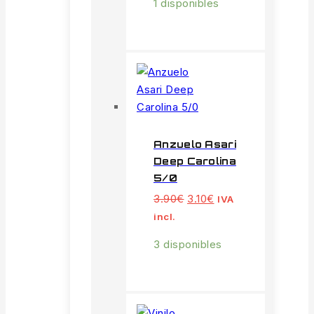
1 disponibles
5.99€.
5.49€.
Anzuelo Asari
Deep Carolina
5/0
El
El
3.90
€
3.10
€
IVA
precio
precio
incl.
original
actual
era:
es:
3 disponibles
3.90€.
3.10€.