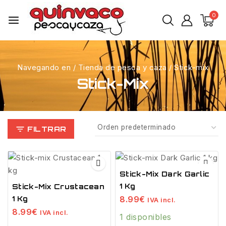
0
Navegando en
/
Tienda de pesca y caza
/
Stick-mix
Stick-Mix
FILTRAR
Stick-Mix Dark Garlic
1 Kg
Stick-Mix Crustacean
8.99
€
1 Kg
IVA incl.
8.99
€
IVA incl.
1 disponibles