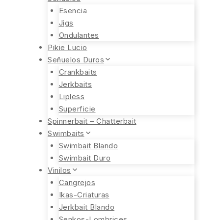
Esencia
Jigs
Ondulantes
Pikie Lucio
Señuelos Duros
Crankbaits
Jerkbaits
Lipless
Superficie
Spinnerbait – Chatterbait
Swimbaits
Swimbait Blando
Swimbait Duro
Vinilos
Cangrejos
Ikas-Criaturas
Jerkbait Blando
Senkos-Lombrices