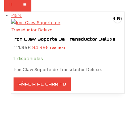
-15%
Venta
VISTA RÁP
de
productos
de
Iron Claw Soporte De Transductor Deluxe
El
El
111.95
€
94.99
€
IVA incl.
precio
precio
original
actual
1 disponibles
era:
es:
111.95€.
94.99€.
Iron Claw Soporte de Transductor Deluxe.
AÑADIR AL CARRITO