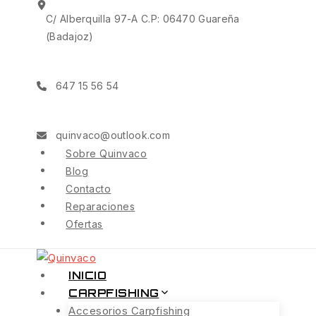
Saltar
C/ Alberquilla 97-A C.P: 06470 Guareña
al
(Badajoz)
Contenido
647 15 56 54
quinvaco@outlook.com
Sobre Quinvaco
Blog
Contacto
Reparaciones
Ofertas
INICIO
CARPFISHING
Accesorios Carpfishing