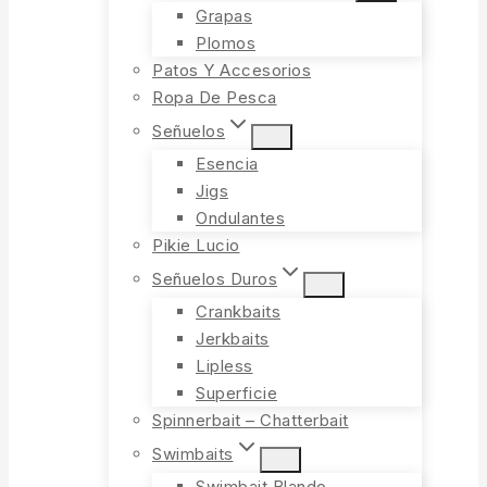
Grapas
Plomos
Patos Y Accesorios
Ropa De Pesca
Señuelos
Esencia
Jigs
Ondulantes
Pikie Lucio
Señuelos Duros
Crankbaits
Jerkbaits
Lipless
Superficie
Spinnerbait – Chatterbait
Swimbaits
Swimbait Blando