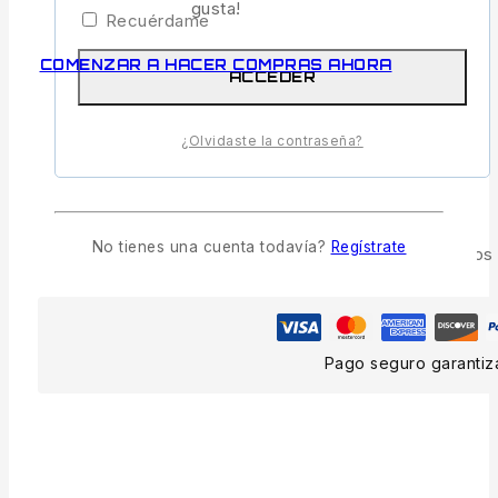
gusta!
Recuérdame
PREGUNTA
COMENZAR A HACER COMPRAS AHORA
ACCEDER
COMPARTIR
¿Olvidaste la contraseña?
22
personas están viendo esto ahora mismo
Entrega estimada:
Hasta 4 días hábiles
No tienes una cuenta todavía?
Regístrate
Envío y devoluciones gratis:
En todos los pedidos
Pago seguro garanti