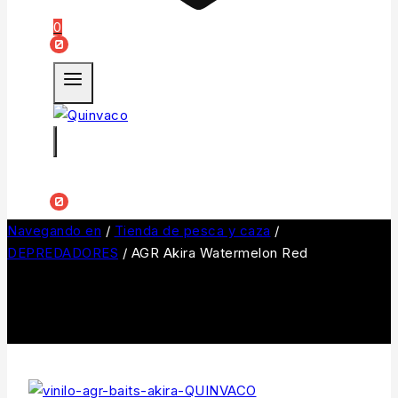
0
0
0
Navegando en
/
Tienda de pesca y caza
/
DEPREDADORES
/
AGR Akira Watermelon Red