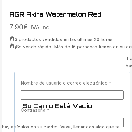
AGR Akira Watermelon Red
7.90
€
IVA incl.
3 productos vendidos en las últimas 20 horas
¡Se vende rápido! Más de 16 personas tienen en su car
Este señuelo ha sido diseñado para dotar a los chatterba
como TRAILER. Su forma y sus 11,5 cm de longitud lo h
movimientos erráticos del chatterbait
Nombre de usuario o correo electrónico
*
1 disponibles
AÑADIR AL CARRITO
Su Carro Está Vacío
Contraseña
*
COMPRAR AHORA
 hay artículos en su carrito. Vaya, llenar con algo que te
COMPARAR
LISTA