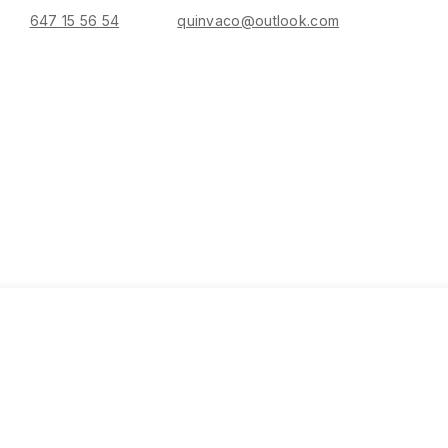
647 15 56 54
quinvaco@outlook.com