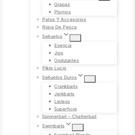
Grapas
Plomos
Patos Y Accesorios
Ropa De Pesca
Señuelos
Esencia
Jigs
Ondulantes
Pikie Lucio
Señuelos Duros
Crankbaits
Jerkbaits
Lipless
Superficie
Spinnerbait – Chatterbait
Swimbaits
Swimbait Blando