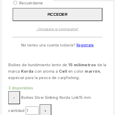
Recuérdame
Boilies Slow Sinking Korda Link15
ACCEDER
Mm
¿Olvidaste la contraseña?
4.29
€
IVA incl.
14 productos vendidos en las últimas 11 horas
No tienes una cuenta todavía?
Regístrate
¡Se vende rápido! Más de 10 personas tienen en
su carrito
Boilies de hundimiento lento de
15 milímetros
de la
marca
Korda
con aroma a
Cell
en color
marrón
,
especial para la pesca de carpfishing.
3 disponibles
Boilies Slow Sinking Korda Link15 mm
cantidad