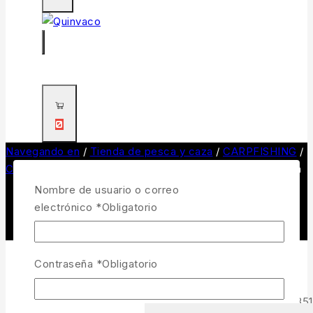
0
Navegando en
/
Tienda de pesca y caza
/
CARPFISHING
/
Cebos Carpfishing
/
Boilies Slow Sinking Korda Link15 mm
Nombre de usuario o correo
electrónico
*
Obligatorio
Contraseña
*
Obligatorio