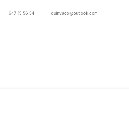
647 15 56 54
quinvaco@outlook.com