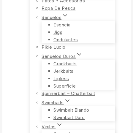
Patos Y Accesorios
Ropa De Pesca
Señuelos
Esencia
Jigs
Ondulantes
Pikie Lucio
Señuelos Duros
Crankbaits
Jerkbaits
Lipless
Superficie
Spinnerbait – Chatterbait
Swimbaits
Swimbait Blando
Swimbait Duro
Vinilos