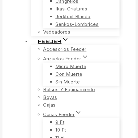
Cangrejos
Ikas-Criaturas
Jerkbait Blando
Senkos-Lombrices
Vadeadores
FEEDER
Accesorios Feeder
Anzuelos Feeder
Micro Muerte
Con Muerte
Sin Muerte
Bolsos Y Equipamiento
Boyas
Cajas
Cañas Feeder
9 Ft
10 Ft
11 Ft