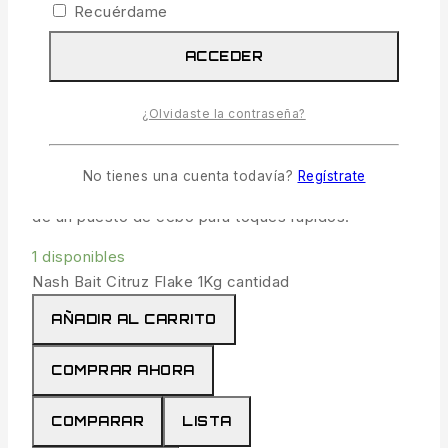
14.99
€
Recuérdame
IVA incl.
2 productos vendidos en las últimas 19 horas
ACCEDER
¡Se vende rápido! Más de 16 personas tienen en
su carrito
¿Olvidaste la contraseña?
Contiene copos que se sumergen lentamente por lo
que le polvo emitirá sus atrayentes rápidamente,
No tienes una cuenta todavía?
Regístrate
para el relleno de las mayas de PVA o la creación
de un puesto de cebo para toques rápidos.
1 disponibles
Nash Bait Citruz Flake 1Kg cantidad
AÑADIR AL CARRITO
COMPRAR AHORA
COMPARAR
LISTA