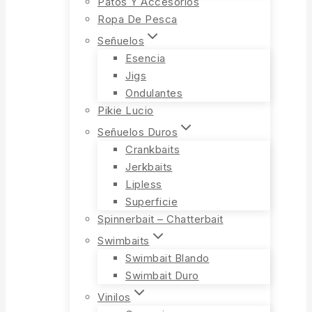
Patos Y Accesorios
Ropa De Pesca
Señuelos
Esencia
Jigs
Ondulantes
Pikie Lucio
Señuelos Duros
Crankbaits
Jerkbaits
Lipless
Superficie
Spinnerbait – Chatterbait
Swimbaits
Swimbait Blando
Swimbait Duro
Vinilos