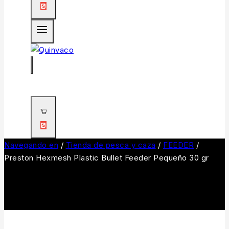
0
0
Navegando en
/
Tienda de pesca y caza
/
FEEDER
/
Preston Hexmesh Plastic Bullet Feeder Pequeño 30 gr