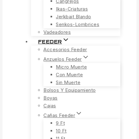
Cangrejos
Ikas-Criaturas
Jerkbait Blando
Senkos-Lombrices
Vadeadores
FEEDER
Accesorios Feeder
Anzuelos Feeder
Micro Muerte
Con Muerte
Sin Muerte
Bolsos Y Equipamiento
Boyas
Cajas
Cañas Feeder
9 Ft
10 Ft
11 Ft