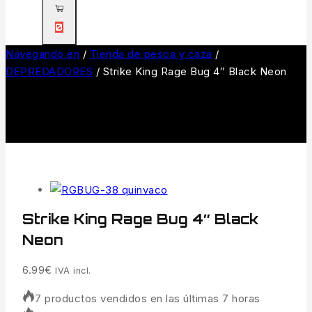
0
Navegando en
/
Tienda de pesca y caza
/
DEPREDADORES
/
Strike King Rage Bug 4″ Black Neon
Strike King Rage Bug 4″ Black
Neon
6.99
€
IVA incl.
7 productos vendidos en las últimas 7 horas