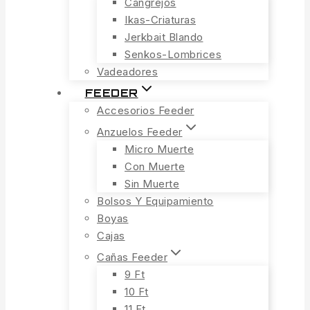
Cangrejos
Ikas-Criaturas
Jerkbait Blando
Senkos-Lombrices
Vadeadores
FEEDER
Accesorios Feeder
Anzuelos Feeder
Micro Muerte
Con Muerte
Sin Muerte
Bolsos Y Equipamiento
Boyas
Cajas
Cañas Feeder
9 Ft
10 Ft
11 Ft