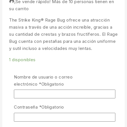
¡Se vende rápido! Más de 10 personas tienen en
su carrito
The Strike King® Rage Bug ofrece una atracción
masiva a través de una acción increíble, gracias a
su cantidad de crestas y brazos fructíferos. El Rage
Bug cuenta con pestañas para una acción uniforme
y sutil incluso a velocidades muy lentas.
1 disponibles
Strike King Rage Bug 4" Black Neon cantidad
Nombre de usuario o correo
AÑADIR AL CARRITO
electrónico
*
Obligatorio
COMPRAR AHORA
COMPARAR
LISTA
Contraseña
*
Obligatorio
PREGUNTA