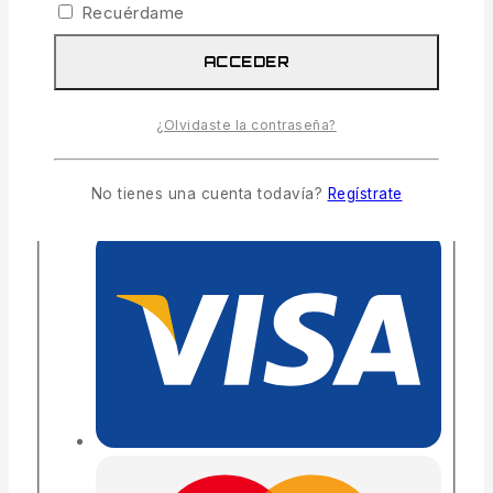
Recuérdame
COMPARTIR
ACCEDER
26
personas están viendo esto ahora mismo
Entrega estimada:
Hasta 4 días hábiles
¿Olvidaste la contraseña?
Envío y devoluciones gratis:
En todos los
pedidos superiores a 300€
No tienes una cuenta todavía?
Regístrate