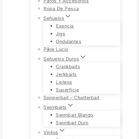
Patos Y Accesorios
Ropa De Pesca
Señuelos
Esencia
Jigs
Ondulantes
Pikie Lucio
Señuelos Duros
Crankbaits
Jerkbaits
Lipless
Superficie
Spinnerbait – Chatterbait
Swimbaits
Swimbait Blando
Swimbait Duro
Vinilos