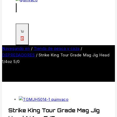
0
Navegando en
/
Tienda de pesca y caza
/
DEPREDADORES
/
Strike King Tour Grade Mag Jig Head
1/4oz 5/0
Strike King Tour Grade Mag Jig