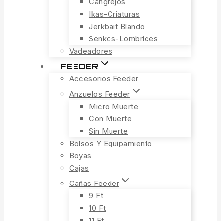
Cangrejos
Ikas-Criaturas
Jerkbait Blando
Senkos-Lombrices
Vadeadores
FEEDER
Accesorios Feeder
Anzuelos Feeder
Micro Muerte
Con Muerte
Sin Muerte
Bolsos Y Equipamiento
Boyas
Cajas
Cañas Feeder
9 Ft
10 Ft
11 Ft