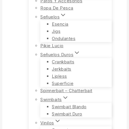
Patos Y Accesorios
Ropa De Pesca
Señuelos
Esencia
Jigs
Ondulantes
Pikie Lucio
Señuelos Duros
Crankbaits
Jerkbaits
Lipless
Superficie
Spinnerbait – Chatterbait
Swimbaits
Swimbait Blando
Swimbait Duro
Vinilos