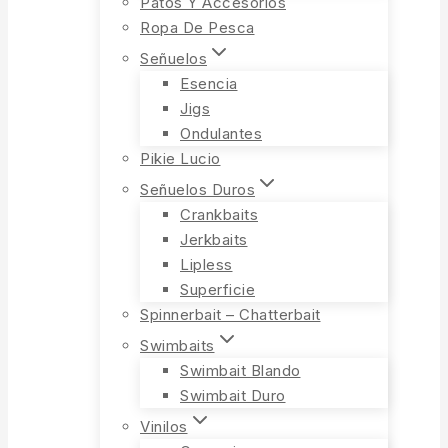
Patos Y Accesorios
Ropa De Pesca
Señuelos
Esencia
Jigs
Ondulantes
Pikie Lucio
Señuelos Duros
Crankbaits
Jerkbaits
Lipless
Superficie
Spinnerbait – Chatterbait
Swimbaits
Swimbait Blando
Swimbait Duro
Vinilos