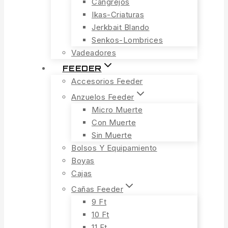
Cangrejos
Ikas-Criaturas
Jerkbait Blando
Senkos-Lombrices
Vadeadores
FEEDER
Accesorios Feeder
Anzuelos Feeder
Micro Muerte
Con Muerte
Sin Muerte
Bolsos Y Equipamiento
Boyas
Cajas
Cañas Feeder
9 Ft
10 Ft
11 Ft