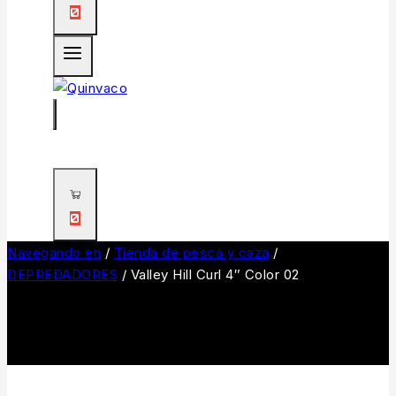
0
0
Navegando en
/
Tienda de pesca y caza
/
DEPREDADORES
/
Valley Hill Curl 4″ Color 02