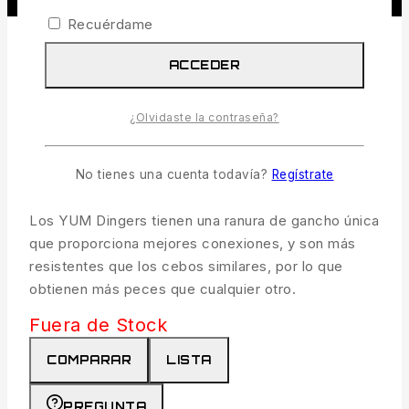
Recuérdame
ACCEDER
YUM Dinger 5 Pulgadas Color
¿Olvidaste la contraseña?
5110
No tienes una cuenta todavía?
Regístrate
5.99
€
IVA incl.
Los YUM Dingers tienen una ranura de gancho única
que proporciona mejores conexiones, y son más
resistentes que los cebos similares, por lo que
obtienen más peces que cualquier otro.
Fuera de Stock
COMPARAR
LISTA
PREGUNTA