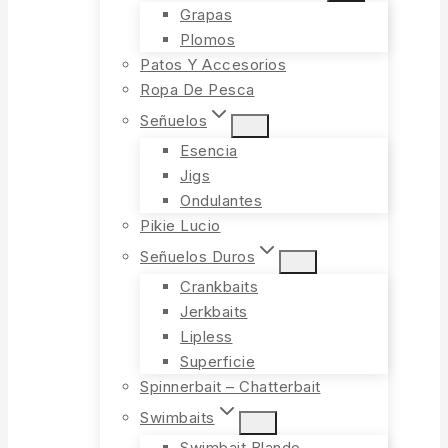
Grapas
Plomos
Patos Y Accesorios
Ropa De Pesca
Señuelos
Esencia
Jigs
Ondulantes
Pikie Lucio
Señuelos Duros
Crankbaits
Jerkbaits
Lipless
Superficie
Spinnerbait – Chatterbait
Swimbaits
Swimbait Blando