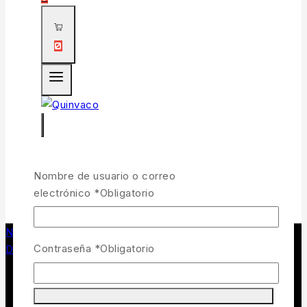
0
Nombre de usuario o correo
electrónico
*
Obligatorio
0
Navegando en
/
Tienda de pesca y caza
/
Contraseña
*
Obligatorio
DEPREDADORES
/
YUM Dinger 5 pulgadas Color 5110