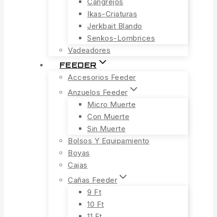
Cangrejos
Ikas-Criaturas
Jerkbait Blando
Senkos-Lombrices
Vadeadores
FEEDER
Accesorios Feeder
Anzuelos Feeder
Micro Muerte
Con Muerte
Sin Muerte
Bolsos Y Equipamiento
Boyas
Cajas
Cañas Feeder
9 Ft
10 Ft
11 Ft