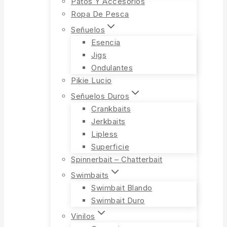
Patos Y Accesorios
Ropa De Pesca
Señuelos
Esencia
Jigs
Ondulantes
Pikie Lucio
Señuelos Duros
Crankbaits
Jerkbaits
Lipless
Superficie
Spinnerbait – Chatterbait
Swimbaits
Swimbait Blando
Swimbait Duro
Vinilos