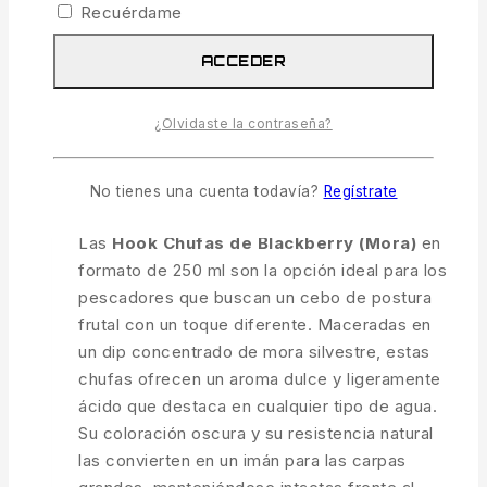
Recuérdame
COMPARAR
VISTA RÁPIDA
ACCEDER
Hook Chufas Blackberry 250 Ml
¿Olvidaste la contraseña?
7.99
€
IVA incl.
No tienes una cuenta todavía?
Regístrate
1 disponibles
Las
Hook Chufas de Blackberry (Mora)
en
formato de 250 ml son la opción ideal para los
pescadores que buscan un cebo de postura
frutal con un toque diferente. Maceradas en
un dip concentrado de mora silvestre, estas
chufas ofrecen un aroma dulce y ligeramente
ácido que destaca en cualquier tipo de agua.
Su coloración oscura y su resistencia natural
las convierten en un imán para las carpas