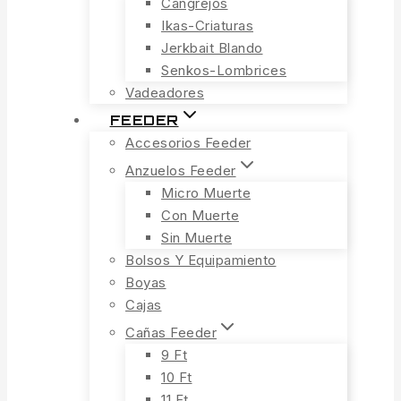
Cangrejos
Ikas-Criaturas
Jerkbait Blando
Senkos-Lombrices
Vadeadores
FEEDER
Accesorios Feeder
Anzuelos Feeder
Micro Muerte
Con Muerte
Sin Muerte
Bolsos Y Equipamiento
Boyas
Cajas
Cañas Feeder
9 Ft
10 Ft
11 Ft