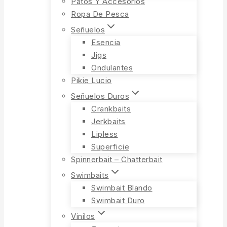
Patos Y Accesorios
Ropa De Pesca
Señuelos
Esencia
Jigs
Ondulantes
Pikie Lucio
Señuelos Duros
Crankbaits
Jerkbaits
Lipless
Superficie
Spinnerbait – Chatterbait
Swimbaits
Swimbait Blando
Swimbait Duro
Vinilos