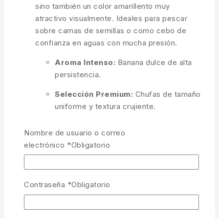
sino también un color amarillento muy
atractivo visualmente. Ideales para pescar
sobre camas de semillas o como cebo de
confianza en aguas con mucha presión.
Aroma Intenso:
Banana dulce de alta
persistencia.
Selección Premium:
Chufas de tamaño
uniforme y textura crujiente.
Postura Lista:
Maceradas en su propio
Nombre de usuario o correo
néctar para una atracción inmediata.
electrónico
*
Obligatorio
Eficacia Visual:
Tono amarillento que
destaca en el fondo del cebadero.
Contraseña
*
Obligatorio
AÑADIR AL CARRITO