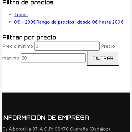
Filtro de precios
Todos
0
€
-
200
€
Rango de precios: desde 0€ hasta 200€
Filtrar por precio
Precio mínimo
Precio
máximo
FILTRAR
INFORMACIÓN DE EMPRESA
C/ Alberquilla 97-A C.P: 06470 Guareña (Badajoz)