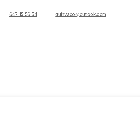
647 15 56 54
quinvaco@outlook.com