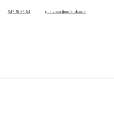
647 15 56 54
quinvaco@outlook.com