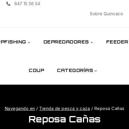
647 15 56 54
Sobre Quinvaco
PFISHING
DEPREDADORES
FEEDER
COUP
CATEGORÍAS
Navegando en
/
Tienda de pesca y caza
/
Reposa Cañas
Reposa Cañas