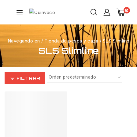
0
Navegando en
/
Tienda de pesca y caza
/
SLS Slimline
SLS Slimline
FILTRAR